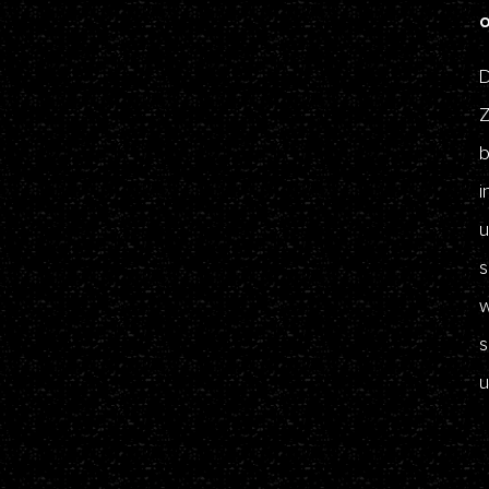
D
Z
b
i
u
s
w
s
u