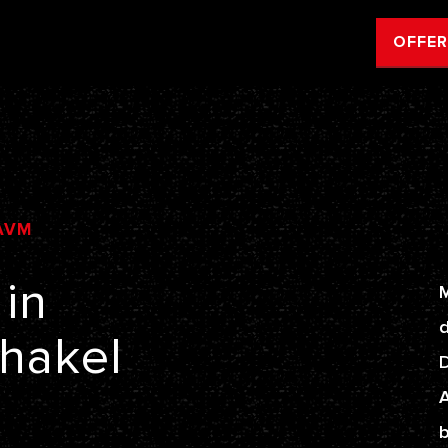
OFFE
AVM
in
M
d
hakel
A
b