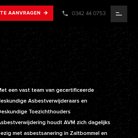
0342 44 0753
RTE AANVRAGEN
et een vast team van gecertificeerde
eskundige Asbestverwijderaars en
Deskundige Toezichthouders
sbestverwijdering houdt AVM zich dagelijks
ezig met asbestsanering in Zaltbommel en