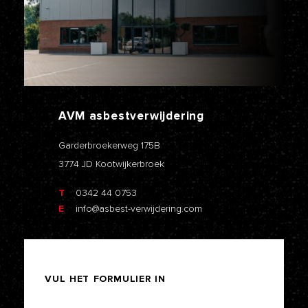
AVM
asbestverwijdering
Garderbroekerweg 175B
3774 JD Kootwijkerbroek
T
0342 44 0753
E
info@asbest-verwijdering.com
VUL
HET
FORMULIER
IN