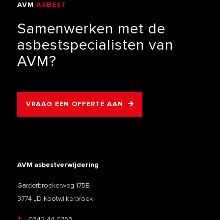
AVM
ASBEST
VERWIJDERING
Samenwerken
met
de
asbestspecialisten
van
AVM?
VRAAG EEN OFFERTE AAN
AVM asbestverwijdering
Garderbroekerweg 175B
3774 JD Kootwijkerbroek
T
0342 44 0753