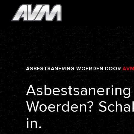
ASBESTSANERING
WOERDEN
DOOR
AV
Asbestsanering
Woerden?
Scha
in.