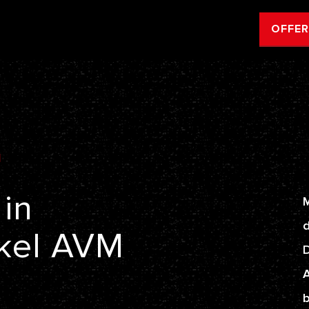
OFFE
M
in
M
d
kel
AVM
A
b