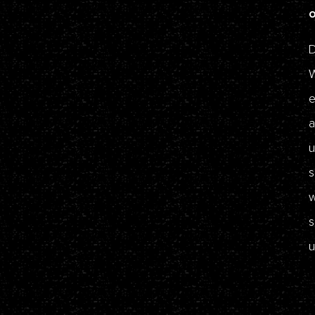
D
W
e
a
u
s
w
s
u