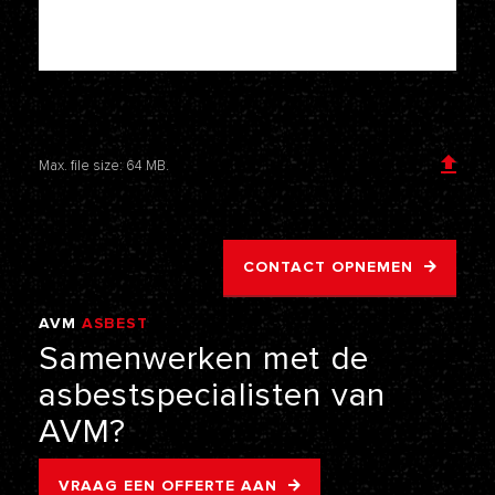
Voeg een bijlage toe
Max. file size: 64 MB.
CONTACT OPNEMEN
AVM
ASBEST
VERWIJDERING
Samenwerken
met
de
asbestspecialisten
van
AVM?
VRAAG EEN OFFERTE AAN