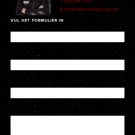
T
0342 44 0753
E
info@asbest-verwijdering.com
VUL
HET
FORMULIER
IN
Naam
*
E-mailadres
*
Telefoonnummer
*
Je bericht
*