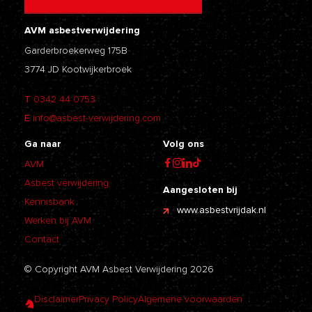
AVM asbestverwijdering
Garderbroekerweg 175B
3774 JD Kootwijkerbroek
T
0342 44 0753
E
info@asbest-verwijdering.com
Ga naar
Volg ons
AVM
Asbest verwijdering
Aangesloten bij
Kennisbank
www.asbestvrijdak.nl
Werken bij AVM
Contact
© Copyright AVM Asbest Verwijdering 2026
Disclaimer
Privacy Policy
Algemene voorwaarden