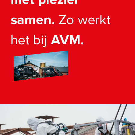
samen.
Zo werkt
het bij
AVM.