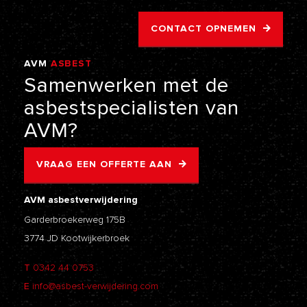
CONTACT OPNEMEN
AVM
ASBEST
VERWIJDERING
Samenwerken
met
de
asbestspecialisten
van
AVM?
VRAAG EEN OFFERTE AAN
AVM asbestverwijdering
Garderbroekerweg 175B
3774 JD Kootwijkerbroek
T
0342 44 0753
E
info@asbest-verwijdering.com