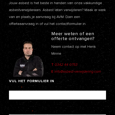
Jouw asbest is het beste in handen van onze vakkundige
asbestverwijderaars. Asbest laten verwijderen? Maak er werk
van en plaats je aanvraag bij AVM. Dien een
offerteaanvraag
in of vul het contactformulier in.
Meer weten of een
offerte ontvangen?
Neem contact op met Henk
Minne
T
0342 44 0753
E
info@asbest-verwijdering.com
VUL
HET
FORMULIER
IN
Naam
*
E-mailadres
*