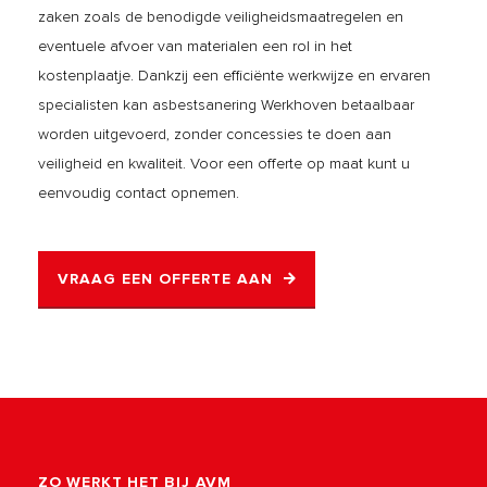
zaken zoals de benodigde veiligheidsmaatregelen en
eventuele afvoer van materialen een rol in het
kostenplaatje. Dankzij een efficiënte werkwijze en ervaren
specialisten kan asbestsanering Werkhoven betaalbaar
worden uitgevoerd, zonder concessies te doen aan
veiligheid en kwaliteit. Voor een offerte op maat kunt u
eenvoudig contact opnemen.
VRAAG EEN OFFERTE AAN
ZO WERKT HET BIJ AVM