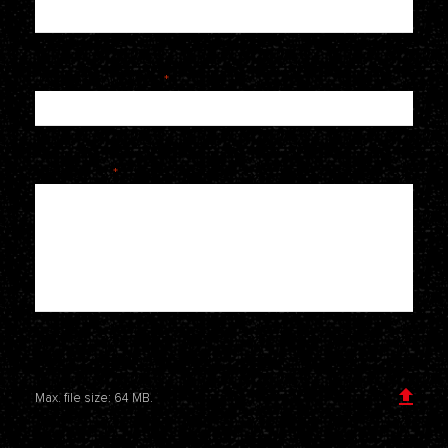
Telefoonnummer
*
Je bericht
*
Voeg een bijlage toe
Max. file size: 64 MB.