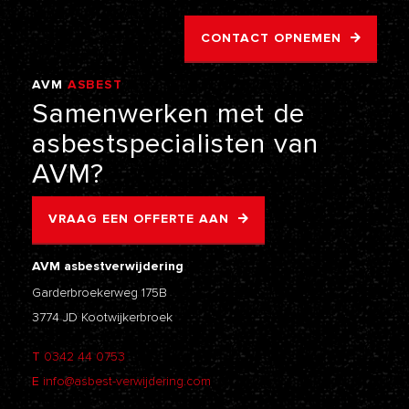
CONTACT OPNEMEN
AVM
ASBEST
VERWIJDERING
Samenwerken
met
de
asbestspecialisten
van
AVM?
VRAAG EEN OFFERTE AAN
AVM asbestverwijdering
Garderbroekerweg 175B
3774 JD Kootwijkerbroek
T
0342 44 0753
E
info@asbest-verwijdering.com