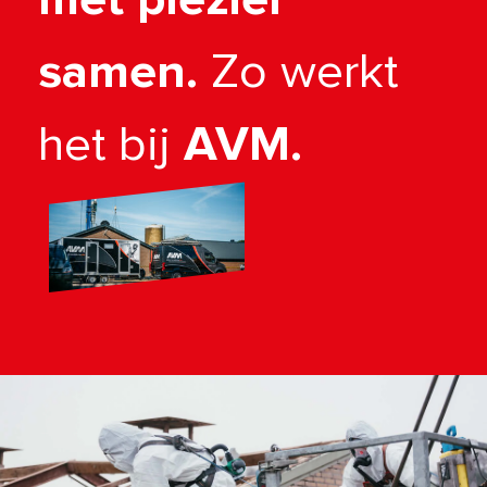
samen.
Zo werkt
het bij
AVM.