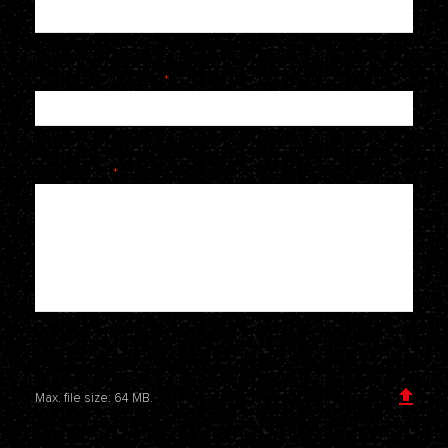
Telefoonnummer
*
Je bericht
*
Voeg een bijlage toe
Max. file size: 64 MB.