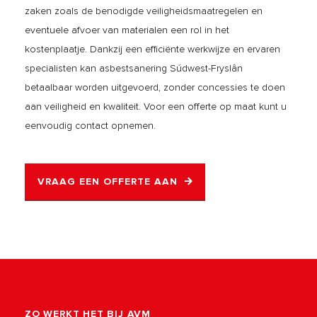
zaken zoals de benodigde veiligheidsmaatregelen en
eventuele afvoer van materialen een rol in het
kostenplaatje. Dankzij een efficiënte werkwijze en ervaren
specialisten kan asbestsanering Súdwest-Fryslân
betaalbaar worden uitgevoerd, zonder concessies te doen
aan veiligheid en kwaliteit. Voor een offerte op maat kunt u
eenvoudig contact opnemen.
VRAAG EEN OFFERTE AAN
ZO WERKT HET BIJ AVM