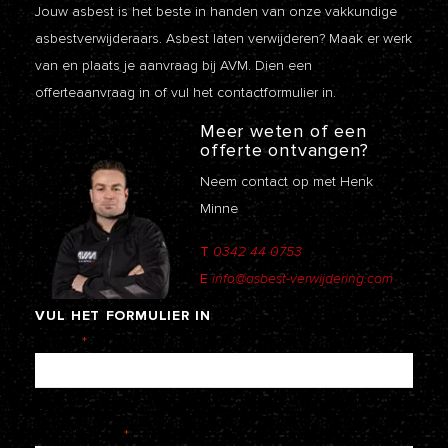
Jouw asbest is het beste in handen van onze vakkundige
asbestverwijderaars. Asbest laten verwijderen? Maak er werk
van en plaats je aanvraag bij AVM. Dien een
offerteaanvraag
in of vul het contactformulier in.
Meer weten of een
offerte ontvangen?
Neem contact op met Henk
Minne
T
0342 44 0753
E
info@asbest-verwijdering.com
VUL
HET
FORMULIER
IN
Naam
*
E-mailadres
*