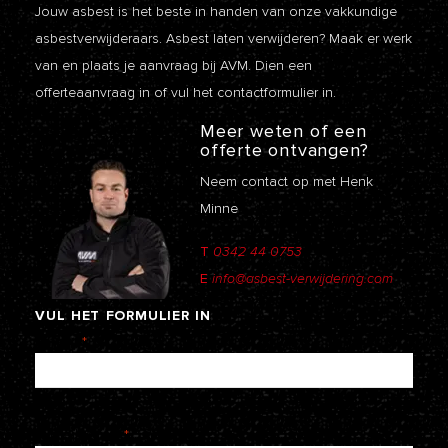
Jouw asbest is het beste in handen van onze vakkundige
asbestverwijderaars. Asbest laten verwijderen? Maak er werk
van en plaats je aanvraag bij AVM. Dien een
offerteaanvraag
in of vul het contactformulier in.
Meer weten of een
offerte ontvangen?
Neem contact op met Henk
Minne
T
0342 44 0753
E
info@asbest-verwijdering.com
VUL
HET
FORMULIER
IN
Naam
*
E-mailadres
*