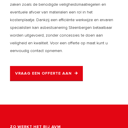
zaken zoals de benodigde veiligheidsmaatregelen en
eventuele afvoer van materialen een rol in het
kostenplaatje. Dankzij een efficiënte werkwijze en ervaren
specialisten kan asbestsanering Steenbergen betaalbaar
worden uitgevoerd, zonder concessies te doen aan
veiligheid en kwaliteit. Voor een offerte op maat kunt u
eenvoudig contact opnemen.
VRAAG EEN OFFERTE AAN
ZO WERKT HET BIJ AVM