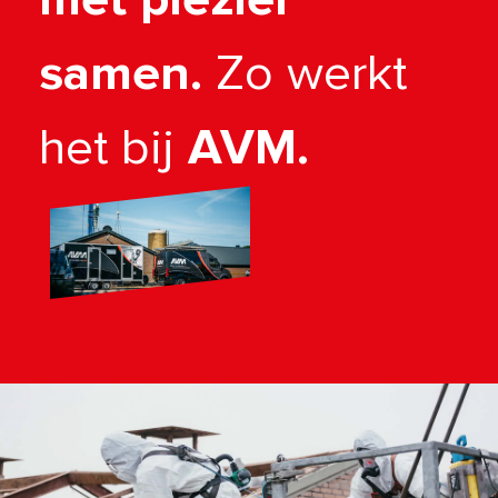
samen.
Zo werkt
het bij
AVM.