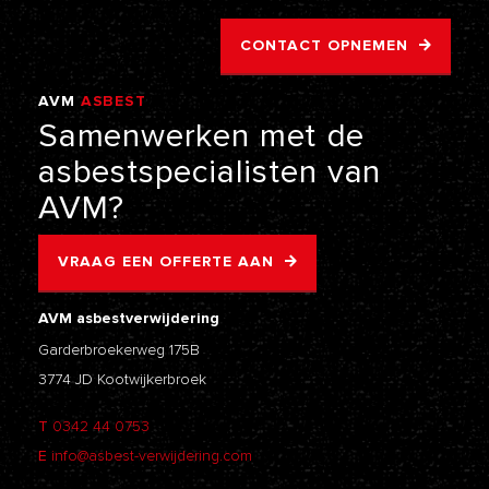
CONTACT OPNEMEN
AVM
ASBEST
VERWIJDERING
Samenwerken
met
de
asbestspecialisten
van
AVM?
VRAAG EEN OFFERTE AAN
AVM asbestverwijdering
Garderbroekerweg 175B
3774 JD Kootwijkerbroek
T
0342 44 0753
E
info@asbest-verwijdering.com