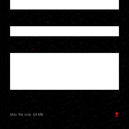
Telefoonnummer
*
Je bericht
*
Voeg een bijlage toe
Max. file size: 64 MB.