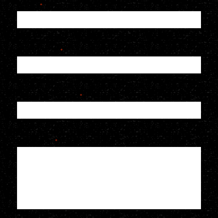
Naam
*
E-mailadres
*
Telefoonnummer
*
Je bericht
*