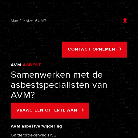
Voeg een bijlage toe
Max. file size: 64 MB.
CONTACT OPNEMEN
AVM
ASBEST
VERWIJDERING
Samenwerken
met
de
asbestspecialisten
van
AVM?
VRAAG EEN OFFERTE AAN
AVM asbestverwijdering
Garderbroekerweg 175B