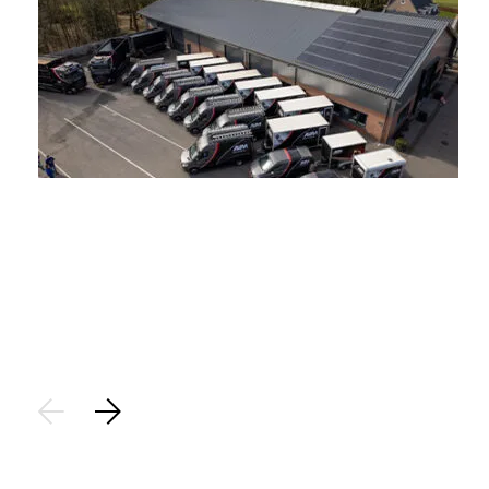
Stap 1
Aanvraag:
Plaats een aanvraag voor het saneren van uw asbest. Op
basis van de locatiegegevens brengen we de aanvraag vast
in kaart.