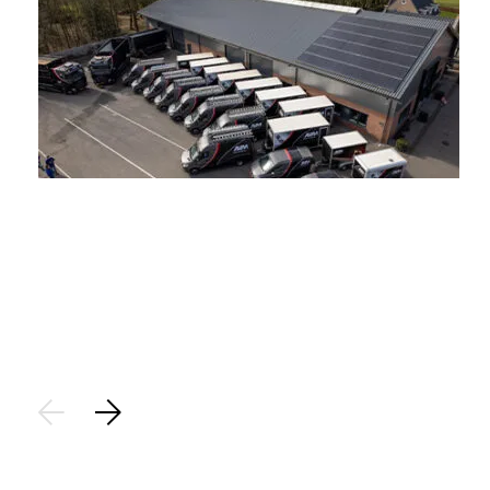
Stap 1
Aanvraag:
Plaats een aanvraag voor het saneren van uw asbest. Op
basis van de locatiegegevens brengen we de aanvraag vast
in kaart.