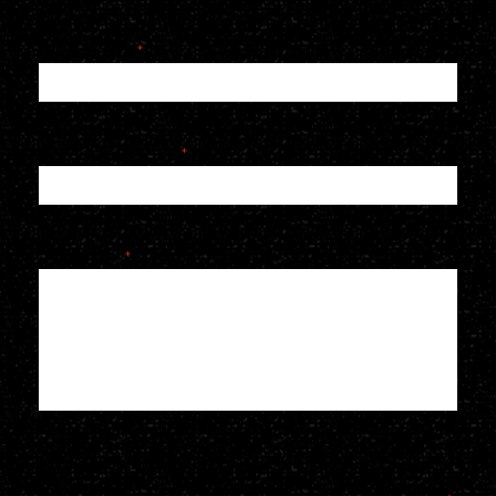
E-mailadres
*
Telefoonnummer
*
Je bericht
*
Voeg een bijlage toe