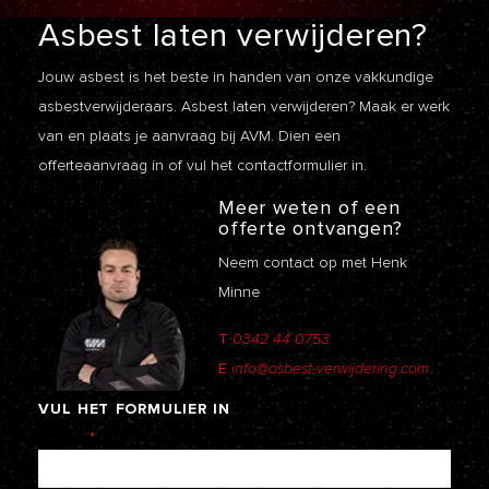
Asbest laten
verwijderen?
Jouw asbest is het beste in handen van onze vakkundige
asbestverwijderaars. Asbest laten verwijderen? Maak er werk
van en plaats je aanvraag bij AVM. Dien een
offerteaanvraag
in of vul het contactformulier in.
Meer weten of een
offerte ontvangen?
Neem contact op met Henk
Minne
T
0342 44 0753
E
info@asbest-verwijdering.com
VUL
HET
FORMULIER
IN
Naam
*