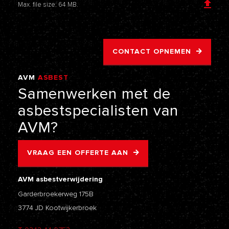
Max. file size: 64 MB.
CONTACT OPNEMEN
AVM
ASBEST
VERWIJDERING
Samenwerken
met
de
asbestspecialisten
van
AVM?
VRAAG EEN OFFERTE AAN
AVM asbestverwijdering
Garderbroekerweg 175B
3774 JD Kootwijkerbroek