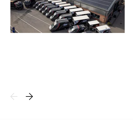
Stap 1
Aanvraag:
Plaats een aanvraag voor het saneren van uw asbest. Op
basis van de locatiegegevens brengen we de aanvraag vast
in kaart.