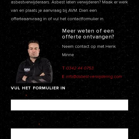
asbestverwijderaars. Asbest laten verwijderen? Maak er werk
van en plaats je aanvraag bij AVM. Dien een
offerteaanvraag
in of vul het contactformulier in.
Meer weten of een
offerte ontvangen?
Neem contact op met Henk
Minne
T
0342 44 0753
E
info@asbest-verwijdering.com
VUL
HET
FORMULIER
IN
Naam
*
E-mailadres
*