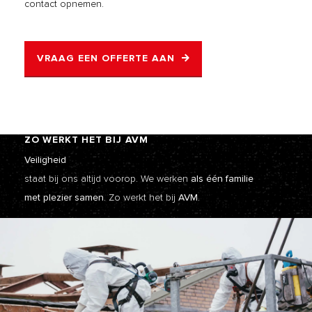
contact opnemen.
VRAAG EEN OFFERTE AAN
ZO WERKT HET BIJ AVM
Veiligheid
staat bij ons altijd voorop. We werken
als één familie
met plezier samen.
Zo werkt het bij
AVM.