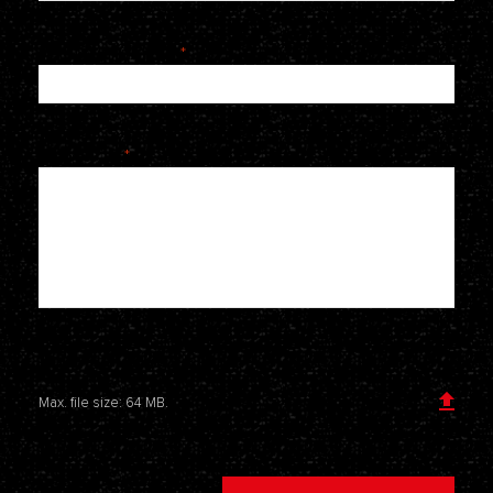
Telefoonnummer
*
Je bericht
*
Voeg een bijlage toe
Max. file size: 64 MB.