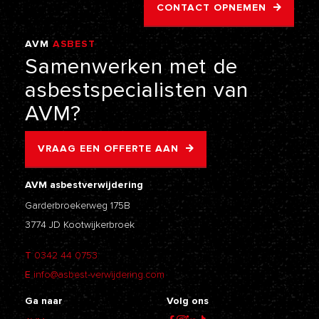
CONTACT OPNEMEN
AVM
ASBEST
VERWIJDERING
Samenwerken
met
de
asbestspecialisten
van
AVM?
VRAAG EEN OFFERTE AAN
AVM asbestverwijdering
Garderbroekerweg 175B
3774 JD Kootwijkerbroek
T
0342 44 0753
E
info@asbest-verwijdering.com
Ga naar
Volg ons