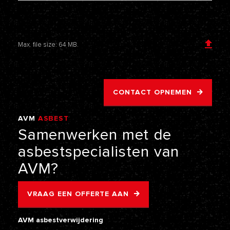
Voeg een bijlage toe
Max. file size: 64 MB.
CONTACT OPNEMEN
AVM
ASBEST
VERWIJDERING
Samenwerken
met
de
asbestspecialisten
van
AVM?
VRAAG EEN OFFERTE AAN
AVM asbestverwijdering