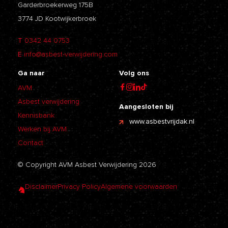
Garderbroekerweg 175B
3774 JD Kootwijkerbroek
T
0342 44 0753
E
info@asbest-verwijdering.com
Ga naar
Volg ons
AVM
Asbest verwijdering
Aangesloten bij
Kennisbank
www.asbestvrijdak.nl
Werken bij AVM
Contact
© Copyright AVM Asbest Verwijdering 2026
Disclaimer
Privacy Policy
Algemene voorwaarden