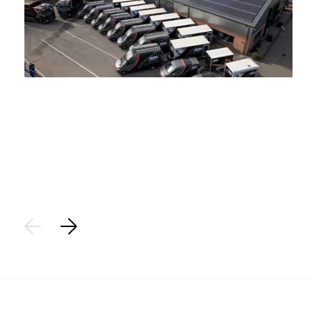
Stap 1
Aanvraag:
Plaats een aanvraag voor het saneren van uw asbest. Op
basis van de locatiegegevens brengen we de aanvraag vast
in kaart.