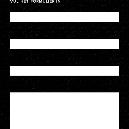
VUL
HET
FORMULIER
IN
Naam
*
E-mailadres
*
Telefoonnummer
*
Je bericht
*