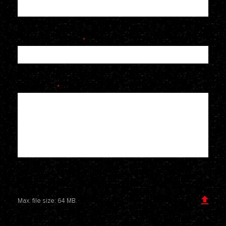
Telefoonnummer
*
Je bericht
*
Voeg een bijlage toe
Max. file size: 64 MB.