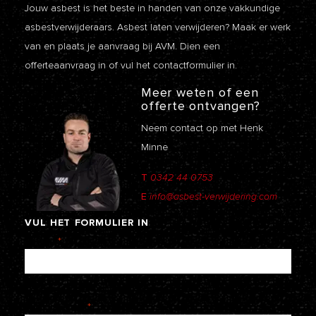
Jouw asbest is het beste in handen van onze vakkundige
asbestverwijderaars. Asbest laten verwijderen? Maak er werk
van en plaats je aanvraag bij AVM. Dien een
offerteaanvraag
in of vul het contactformulier in.
Meer weten of een
offerte ontvangen?
Neem contact op met Henk
Minne
T
0342 44 0753
E
info@asbest-verwijdering.com
VUL
HET
FORMULIER
IN
Naam
*
E-mailadres
*