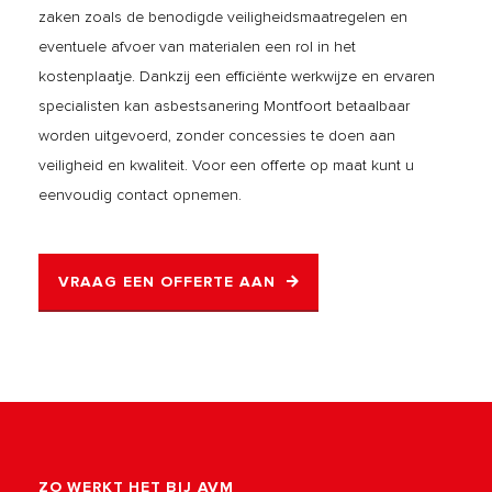
zaken zoals de benodigde veiligheidsmaatregelen en
eventuele afvoer van materialen een rol in het
kostenplaatje. Dankzij een efficiënte werkwijze en ervaren
specialisten kan asbestsanering Montfoort betaalbaar
worden uitgevoerd, zonder concessies te doen aan
veiligheid en kwaliteit. Voor een offerte op maat kunt u
eenvoudig contact opnemen.
VRAAG EEN OFFERTE AAN
ZO WERKT HET BIJ AVM