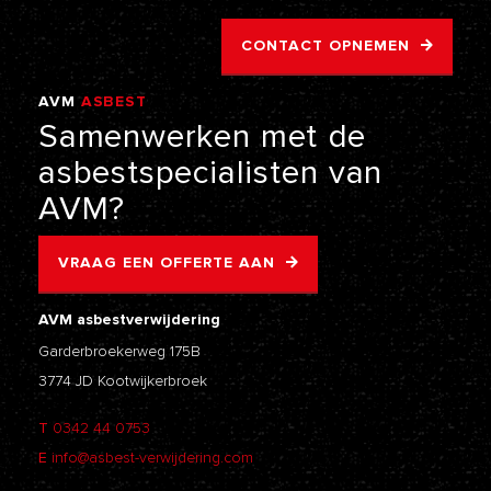
CONTACT OPNEMEN
AVM
ASBEST
VERWIJDERING
Samenwerken
met
de
asbestspecialisten
van
AVM?
VRAAG EEN OFFERTE AAN
AVM asbestverwijdering
Garderbroekerweg 175B
3774 JD Kootwijkerbroek
T
0342 44 0753
E
info@asbest-verwijdering.com