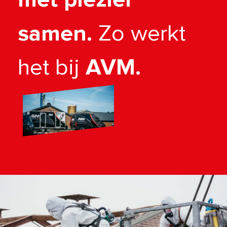
samen.
Zo werkt
het bij
AVM.