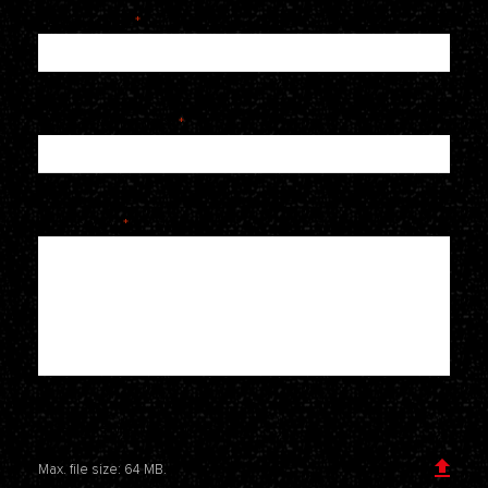
E-mailadres
*
Telefoonnummer
*
Je bericht
*
Voeg een bijlage toe
Max. file size: 64 MB.