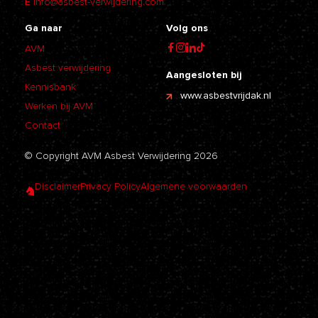
E
info@asbest-verwijdering.com
Ga naar
Volg ons
AVM
Asbest verwijdering
Aangesloten bij
Kennisbank
www.asbestvrijdak.nl
Werken bij AVM
Contact
© Copyright AVM Asbest Verwijdering 2026
Disclaimer
Privacy Policy
Algemene voorwaarden