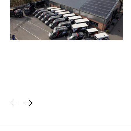
Stap 1
Aanvraag:
Plaats een aanvraag voor het saneren van uw asbest. Op
basis van de locatiegegevens brengen we de aanvraag vast
in kaart.