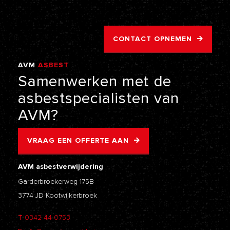
CONTACT OPNEMEN
AVM
ASBEST
VERWIJDERING
Samenwerken
met
de
asbestspecialisten
van
AVM?
VRAAG EEN OFFERTE AAN
AVM asbestverwijdering
Garderbroekerweg 175B
3774 JD Kootwijkerbroek
T
0342 44 0753