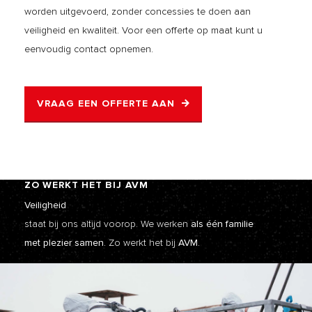
worden uitgevoerd, zonder concessies te doen aan
veiligheid en kwaliteit. Voor een offerte op maat kunt u
eenvoudig contact opnemen.
VRAAG EEN OFFERTE AAN
ZO WERKT HET BIJ AVM
Veiligheid
staat bij ons altijd voorop. We werken
als één familie
met plezier samen.
Zo werkt het bij
AVM.