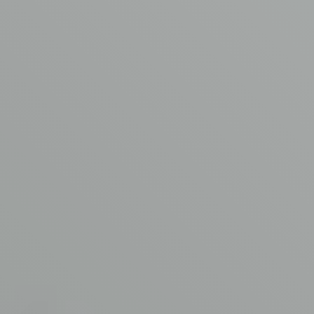
Asbest verwijdering
Aangesloten bij
Kennisbank
www.asbestvrijdak.nl
Werken bij AVM
Contact
© Copyright AVM Asbest Verwijdering 2026
Disclaimer
Privacy Policy
Algemene voorwaarden