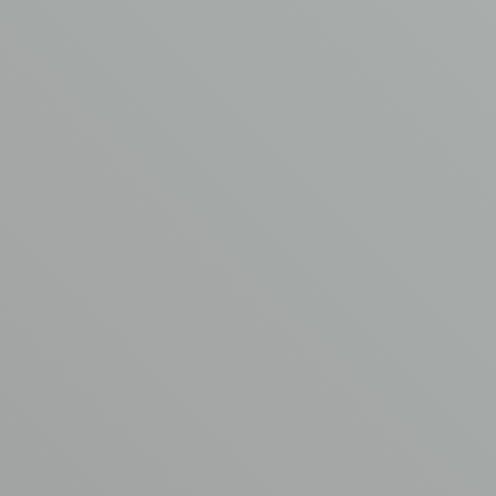
AVM
ASBEST
VERWIJDERING
Samenwerken
met
de
asbestspecialisten
van
AVM?
VRAAG EEN OFFERTE AAN
AVM asbestverwijdering
Garderbroekerweg 175B
3774 JD Kootwijkerbroek
T
0342 44 0753
E
info@asbest-verwijdering.com
Ga naar
Volg ons
AVM