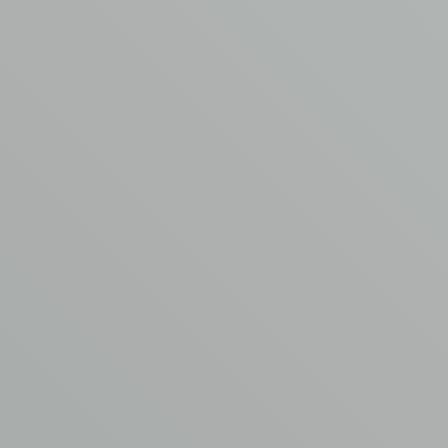
van en plaats je aanvraag bij AVM. Dien een
offerteaanvraag
in of vul het contactformulier in.
Meer weten of een
offerte ontvangen?
Neem contact op met Henk
Minne
T
0342 44 0753
E
info@asbest-verwijdering.com
VUL
HET
FORMULIER
IN
Naam
*
E-mailadres
*