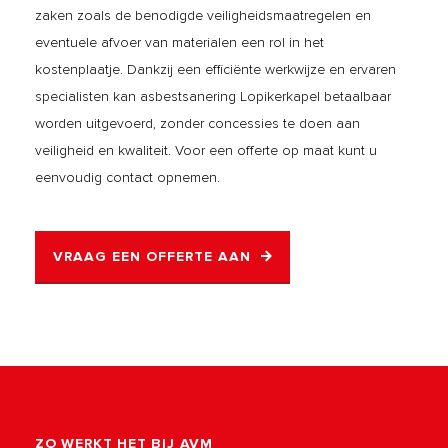
zaken zoals de benodigde veiligheidsmaatregelen en
eventuele afvoer van materialen een rol in het
kostenplaatje. Dankzij een efficiënte werkwijze en ervaren
specialisten kan asbestsanering Lopikerkapel betaalbaar
worden uitgevoerd, zonder concessies te doen aan
veiligheid en kwaliteit. Voor een offerte op maat kunt u
eenvoudig contact opnemen.
VRAAG EEN OFFERTE AAN
ZO WERKT HET BIJ AVM