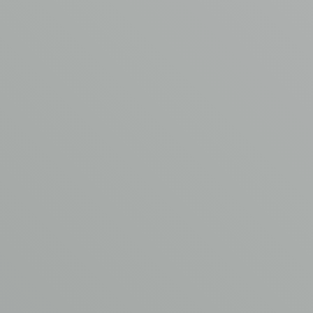
Telefoonnummer
*
Je bericht
*
Voeg een bijlage toe
Max. file size: 64 MB.
CONTACT OPNEMEN