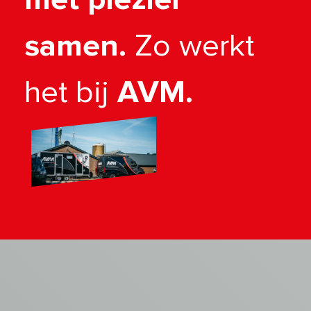
samen.
Zo werkt
het bij
AVM.