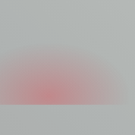
Asbest laten
verwijderen?
Jouw asbest is het beste in handen van onze vakkundige
asbestverwijderaars. Asbest laten verwijderen? Maak er werk