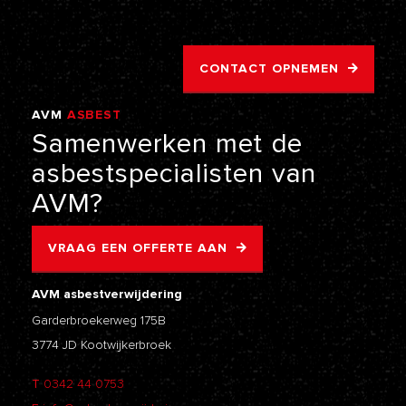
CONTACT OPNEMEN
AVM
ASBEST
VERWIJDERING
Samenwerken
met
de
asbestspecialisten
van
AVM?
VRAAG EEN OFFERTE AAN
AVM asbestverwijdering
Garderbroekerweg 175B
3774 JD Kootwijkerbroek
T
0342 44 0753