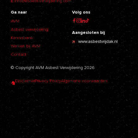
E
info@asbest-verwijdering.com
Ga naar
Volg ons
AVM
Asbest verwijdering
Aangesloten bij
Kennisbank
www.asbestvrijdak.nl
Werken bij AVM
Contact
© Copyright AVM Asbest Verwijdering 2026
Disclaimer
Privacy Policy
Algemene voorwaarden