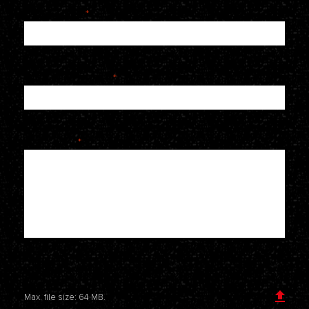
E-mailadres
*
Telefoonnummer
*
Je bericht
*
Voeg een bijlage toe
Max. file size: 64 MB.