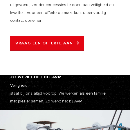
uitgevoerd, zonder concessies te doen aan veiligheid en
kwaliteit. Voor een offerte op maat kunt u eenvoudig
contact opnemen.
VRAAG EEN OFFERTE AAN
ZO WERKT HET BIJ AVM
Veiligheid
staat bij ons altijd voorop. We werken
als één familie
met plezier samen.
Zo werkt het bij
AVM.