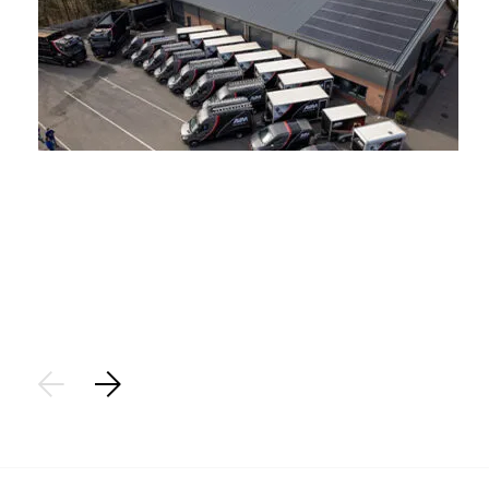
Stap 1
Aanvraag:
Plaats een aanvraag voor het saneren van uw asbest. Op
basis van de locatiegegevens brengen we de aanvraag vast
in kaart.