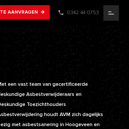
0342 44 0753
RTE AANVRAGEN
et een vast team van gecertificeerde
eskundige Asbestverwijderaars en
Deskundige Toezichthouders
sbestverwijdering houdt AVM zich dagelijks
ezig met asbestsanering in Hoogeveen en