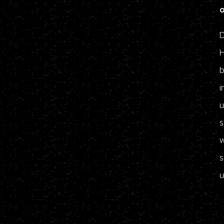
D
H
b
i
u
s
w
s
u