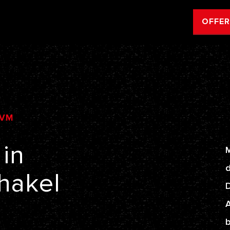
OFFE
VM
in
M
d
hakel
A
b