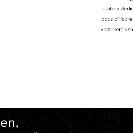
locatie volled
loods of fabr
verzekerd van
en,