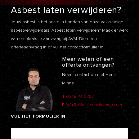
Asbest laten
verwijderen?
Jouw asbest is het beste in handen van onze vakkundige
asbestverwijderaars. Asbest laten verwijderen? Maak er werk
van en plaats je aanvraag bij AVM. Dien een
offerteaanvraag
in of vul het contactformulier in.
Meer weten of een
offerte ontvangen?
Neem contact op met Henk
Minne
T
0342 44 0753
E
info@asbest-verwijdering.com
VUL
HET
FORMULIER
IN
Naam
*