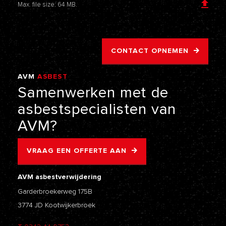
Max. file size: 64 MB.
CONTACT OPNEMEN
AVM
ASBEST
VERWIJDERING
Samenwerken
met
de
asbestspecialisten
van
AVM?
VRAAG EEN OFFERTE AAN
AVM asbestverwijdering
Garderbroekerweg 175B
3774 JD Kootwijkerbroek