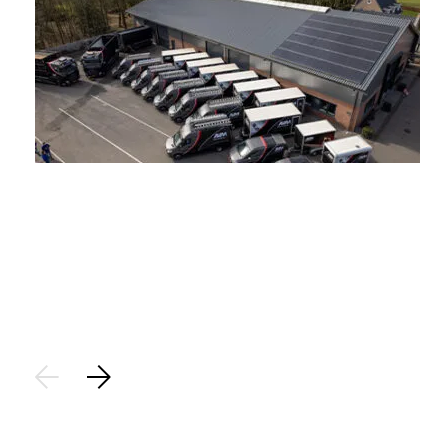
Stap 1
Aanvraag:
Plaats een aanvraag voor het saneren van uw asbest. Op
basis van de locatiegegevens brengen we de aanvraag vast
in kaart.