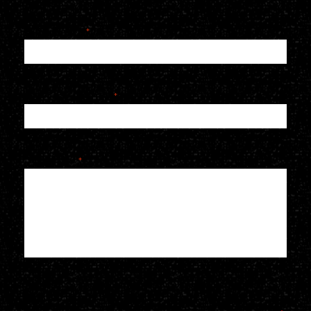
E-mailadres
*
Telefoonnummer
*
Je bericht
*
Voeg een bijlage toe