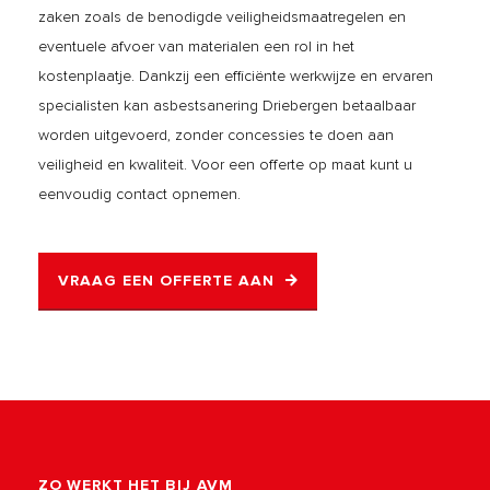
zaken zoals de benodigde veiligheidsmaatregelen en
eventuele afvoer van materialen een rol in het
kostenplaatje. Dankzij een efficiënte werkwijze en ervaren
specialisten kan asbestsanering Driebergen betaalbaar
worden uitgevoerd, zonder concessies te doen aan
veiligheid en kwaliteit. Voor een offerte op maat kunt u
eenvoudig contact opnemen.
VRAAG EEN OFFERTE AAN
ZO WERKT HET BIJ AVM