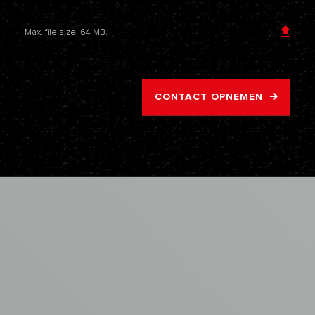
Voeg een bijlage toe
Max. file size: 64 MB.
CONTACT OPNEMEN
AVM
ASBEST
VERWIJDERING
Samenwerken
met
de
asbestspecialisten
van
AVM?
VRAAG EEN OFFERTE AAN