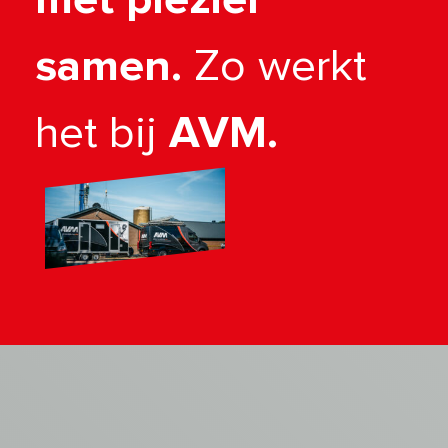
samen.
Zo werkt
het bij
AVM.