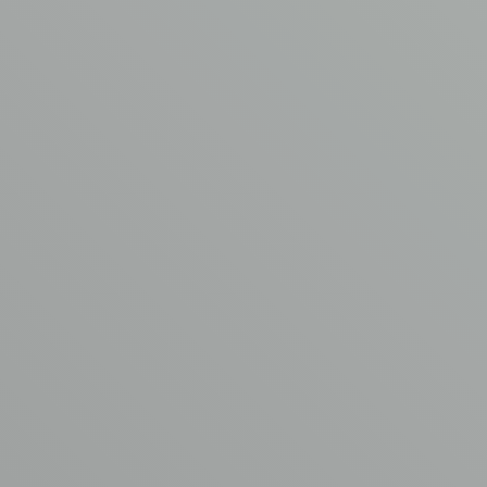
AVM asbestverwijdering
Garderbroekerweg 175B
3774 JD Kootwijkerbroek
T
0342 44 0753
E
info@asbest-verwijdering.com
Ga naar
Volg ons
AVM
Asbest verwijdering
Aangesloten bij
Kennisbank
www.asbestvrijdak.nl
Werken bij AVM
Contact
© Copyright AVM Asbest Verwijdering 2026
Disclaimer
Privacy Policy
Algemene voorwaarden