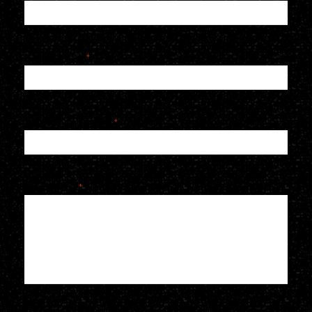
E-mailadres
*
Telefoonnummer
*
Je bericht
*