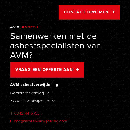
CONTACT OPNEMEN
AVM
ASBEST
VERWIJDERING
Samenwerken
met
de
asbestspecialisten
van
AVM?
VRAAG EEN OFFERTE AAN
AVM asbestverwijdering
Garderbroekerweg 175B
3774 JD Kootwijkerbroek
T
0342 44 0753
E
info@asbest-verwijdering.com