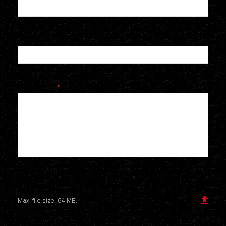
Telefoonnummer
*
Je bericht
*
Voeg een bijlage toe
Max. file size: 64 MB.