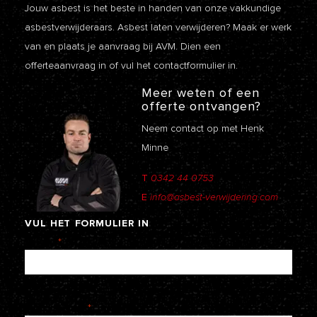
Jouw asbest is het beste in handen van onze vakkundige
asbestverwijderaars. Asbest laten verwijderen? Maak er werk
van en plaats je aanvraag bij AVM. Dien een
offerteaanvraag
in of vul het contactformulier in.
Meer weten of een
offerte ontvangen?
Neem contact op met Henk
Minne
T
0342 44 0753
E
info@asbest-verwijdering.com
VUL
HET
FORMULIER
IN
Naam
*
E-mailadres
*