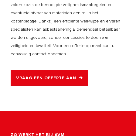
zaken zoals de benodigde veiligheidsmaatregelen en
eventuele afvoer van materialen een rol in het
kostenplaatje. Dankzij een efficiënte werkwijze en ervaren
specialisten kan asbestsanering Bloemendaal betaalbaar
worden uitgevoerd, zonder concessies te doen aan
veiligheid en kwaliteit. Voor een offerte op maat kunt u
eenvoudig contact opnemen.
VRAAG EEN OFFERTE AAN
ZO WERKT HET BIJ AVM