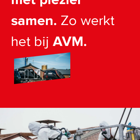
samen.
Zo werkt
het bij
AVM.