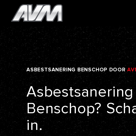
ASBESTSANERING
BENSCHOP
DOOR
AV
Asbestsanering
Benschop?
Sch
in.