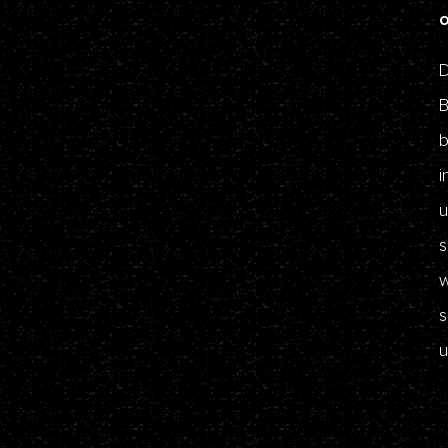
D
B
b
i
u
s
w
s
u