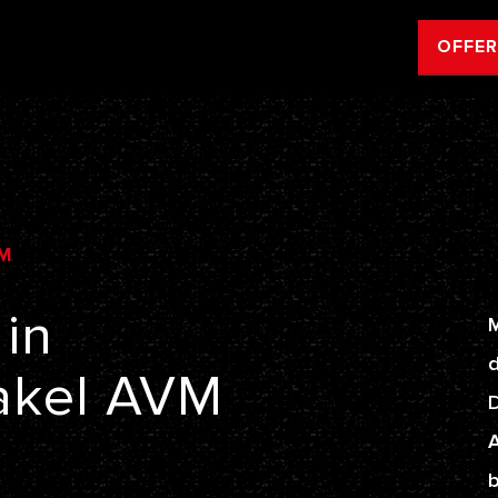
OFFE
M
in
M
d
akel
AVM
A
b