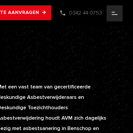
0342 44 0753
RTE AANVRAGEN
et een vast team van gecertificeerde
eskundige Asbestverwijderaars en
Deskundige Toezichthouders
sbestverwijdering houdt AVM zich dagelijks
ezig met asbestsanering in Benschop en