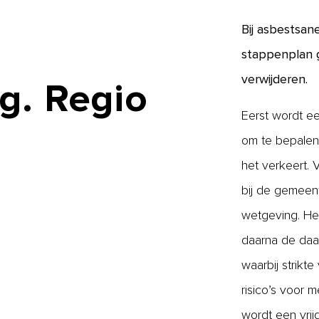
Bij asbestsan
stappenplan g
verwijderen.
g.
Regio
Eerst wordt ee
om te bepalen 
het verkeert.
bij de gemeent
wetgeving. Het
daarna de daad
waarbij strikt
risico’s voor 
wordt een vri