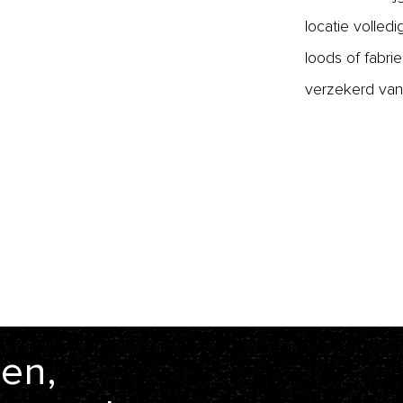
locatie volled
loods of fabri
verzekerd van
en,