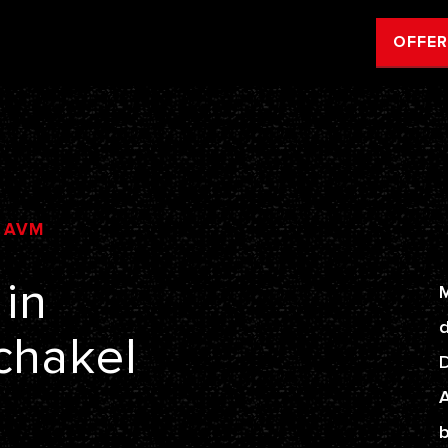
OFFE
AVM
in
M
d
chakel
A
b