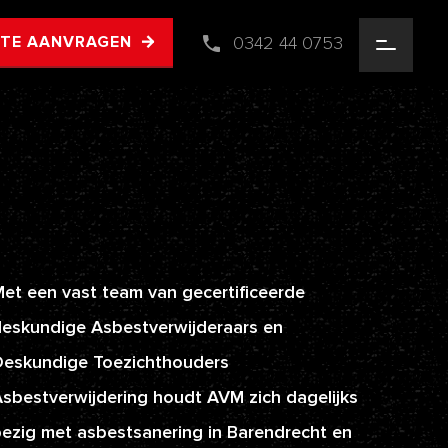
0342 44 0753
RTE AANVRAGEN
et een vast team van gecertificeerde
eskundige Asbestverwijderaars en
Deskundige Toezichthouders
sbestverwijdering houdt AVM zich dagelijks
ezig met asbestsanering in Barendrecht en