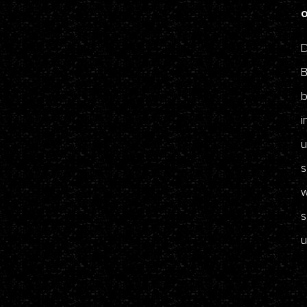
D
B
b
i
u
s
w
s
u