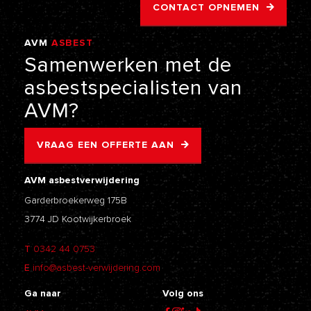
CONTACT OPNEMEN
AVM
ASBEST
VERWIJDERING
Samenwerken
met
de
asbestspecialisten
van
AVM?
VRAAG EEN OFFERTE AAN
AVM asbestverwijdering
Garderbroekerweg 175B
3774 JD Kootwijkerbroek
T
0342 44 0753
E
info@asbest-verwijdering.com
Ga naar
Volg ons