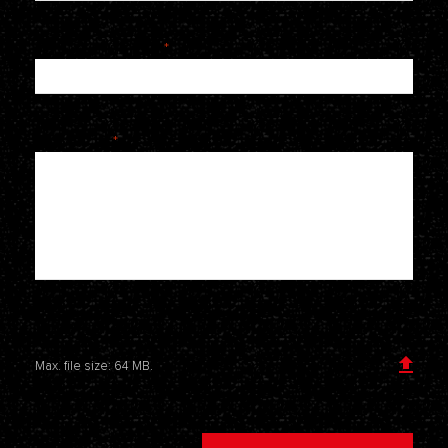
Telefoonnummer
*
Je bericht
*
Voeg een bijlage toe
Max. file size: 64 MB.