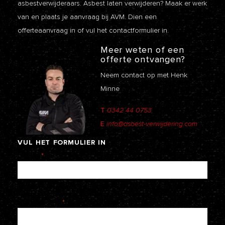
asbestverwijderaars. Asbest laten verwijderen? Maak er werk
van en plaats je aanvraag bij AVM. Dien een
offerteaanvraag
in of vul het contactformulier in.
Meer weten of een
offerte ontvangen?
Neem contact op met Henk
Minne
T
0342 44 0753
E
info@asbest-verwijdering.com
VUL
HET
FORMULIER
IN
Naam
*
E-mailadres
*