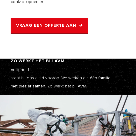
contact opnemen.
VRAAG EEN OFFERTE AAN
ZO WERKT HET BIJ AVM
Veiligheid
staat bij ons altijd voorop. We werken
als één familie
met plezier samen.
Zo werkt het bij
AVM.