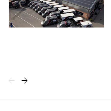
Stap 1
Aanvraag:
Plaats een aanvraag voor het saneren van uw asbest. Op
basis van de locatiegegevens brengen we de aanvraag vast
in kaart.