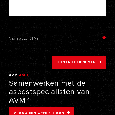
Voeg een bijlage toe
Max. file size: 64 MB.
CONTACT OPNEMEN
AVM
ASBEST
VERWIJDERING
Samenwerken
met
de
asbestspecialisten
van
AVM?
VRAAG EEN OFFERTE AAN