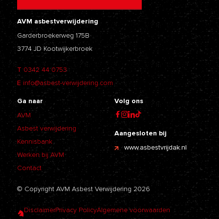
AVM asbestverwijdering
Garderbroekerweg 175B
3774 JD Kootwijkerbroek
T
0342 44 0753
E
info@asbest-verwijdering.com
Ga naar
Volg ons
AVM
Asbest verwijdering
Aangesloten bij
Kennisbank
www.asbestvrijdak.nl
Werken bij AVM
Contact
© Copyright AVM Asbest Verwijdering 2026
Disclaimer
Privacy Policy
Algemene voorwaarden