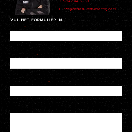
T
0342 44 0753
E
info@asbest-verwijdering.com
VUL
HET
FORMULIER
IN
Naam
*
E-mailadres
*
Telefoonnummer
*
Je bericht
*