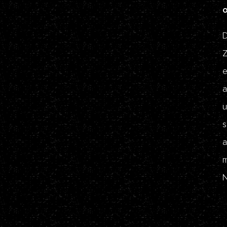
D
Z
e
a
u
s
a
m
N