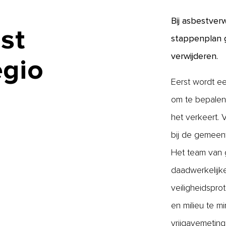
Bij asbestver
st
stappenplan g
verwijderen.
egio
Eerst wordt ee
om te bepalen 
het verkeert.
bij de gemeent
Het team van g
daadwerkelijke
veiligheidspro
en milieu te m
vrijgavemeting