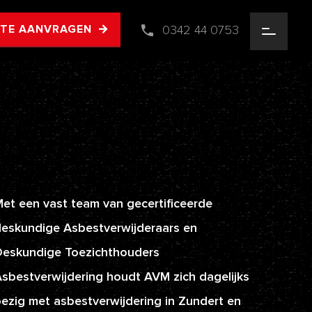
0342 44 0753
RTE AANVRAGEN
et een vast team van gecertificeerde
eskundige Asbestverwijderaars en
Deskundige Toezichthouders
sbestverwijdering houdt AVM zich dagelijks
ezig met asbestverwijdering in Zundert en