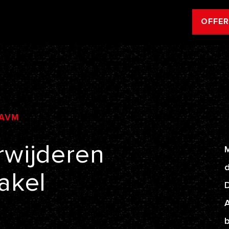
OFFE
AVM
rwijderen
M
d
akel
A
b