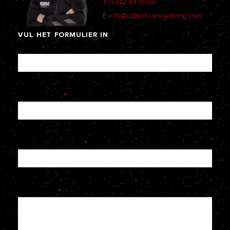
T
0342 44 0753
E
info@asbest-verwijdering.com
VUL
HET
FORMULIER
IN
Naam
*
E-mailadres
*
Telefoonnummer
*
Je bericht
*