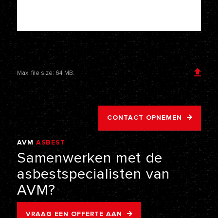
Voeg een bijlage toe
Max. file size: 64 MB.
CONTACT OPNEMEN
AVM
ASBEST
VERWIJDERING
Samenwerken
met
de
asbestspecialisten
van
AVM?
VRAAG EEN OFFERTE AAN