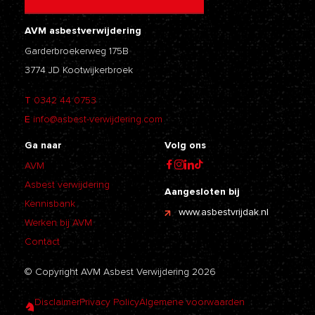
AVM asbestverwijdering
Garderbroekerweg 175B
3774 JD Kootwijkerbroek
T
0342 44 0753
E
info@asbest-verwijdering.com
Ga naar
Volg ons
AVM
Asbest verwijdering
Aangesloten bij
Kennisbank
www.asbestvrijdak.nl
Werken bij AVM
Contact
© Copyright AVM Asbest Verwijdering 2026
Disclaimer
Privacy Policy
Algemene voorwaarden