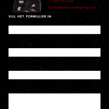
T
0342 44 0753
E
info@asbest-verwijdering.com
VUL
HET
FORMULIER
IN
Naam
*
E-mailadres
*
Telefoonnummer
*
Je bericht
*