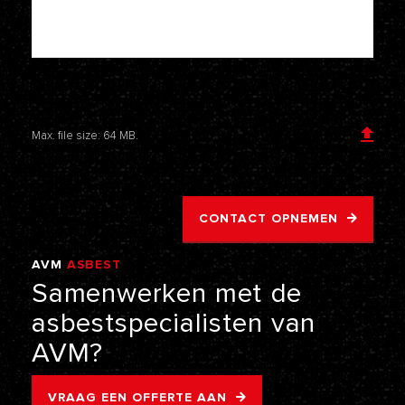
Voeg een bijlage toe
Max. file size: 64 MB.
CONTACT OPNEMEN
AVM
ASBEST
VERWIJDERING
Samenwerken
met
de
asbestspecialisten
van
AVM?
VRAAG EEN OFFERTE AAN