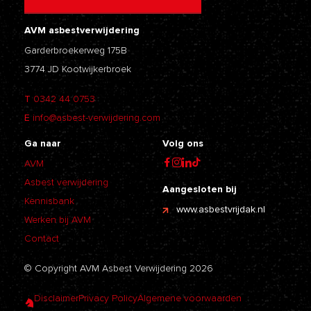
AVM asbestverwijdering
Garderbroekerweg 175B
3774 JD Kootwijkerbroek
T
0342 44 0753
E
info@asbest-verwijdering.com
Ga naar
Volg ons
AVM
Asbest verwijdering
Aangesloten bij
Kennisbank
www.asbestvrijdak.nl
Werken bij AVM
Contact
© Copyright AVM Asbest Verwijdering 2026
Disclaimer
Privacy Policy
Algemene voorwaarden