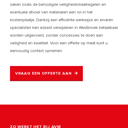
zaken zoals de benodigde veiligheidsmaatregelen en
eventuele afvoer van materialen een rol in het
kostenplaatje. Dankzij een efficiënte werkwijze en ervaren
specialisten kan asbest verwijderen in Westbroek betaalbaar
worden uitgevoerd, zonder concessies te doen aan
veiligheid en kwaliteit. Voor een offerte op maat kunt u
eenvoudig contact opnemen.
VRAAG EEN OFFERTE AAN
ZO WERKT HET BIJ AVM