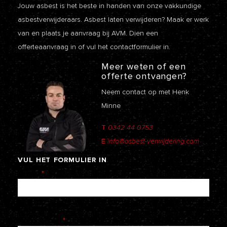
Jouw asbest is het beste in handen van onze vakkundige
asbestverwijderaars. Asbest laten verwijderen? Maak er werk
van en plaats je aanvraag bij AVM. Dien een
offerteaanvraag
in of vul het contactformulier in.
Meer weten of een
offerte ontvangen?
Neem contact op met Henk
Minne
T
0342 44 0753
E
info@asbest-verwijdering.com
VUL
HET
FORMULIER
IN
Naam
*
E-mailadres
*