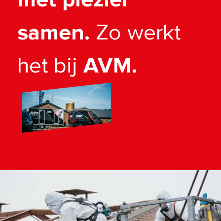
samen.
Zo werkt
het bij
AVM.