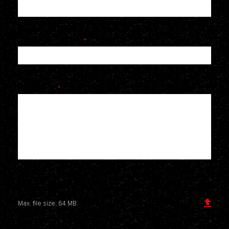
Telefoonnummer
*
Je bericht
*
Voeg een bijlage toe
Max. file size: 64 MB.