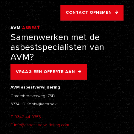
CONTACT OPNEMEN
AVM
ASBEST
VERWIJDERING
Samenwerken
met
de
asbestspecialisten
van
AVM?
VRAAG EEN OFFERTE AAN
AVM asbestverwijdering
Garderbroekerweg 175B
3774 JD Kootwijkerbroek
T
0342 44 0753
E
info@asbest-verwijdering.com