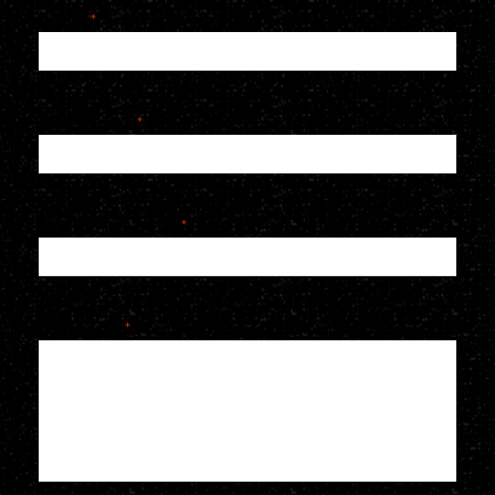
Naam
*
E-mailadres
*
Telefoonnummer
*
Je bericht
*