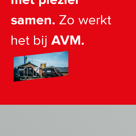
samen.
Zo werkt
het bij
AVM.