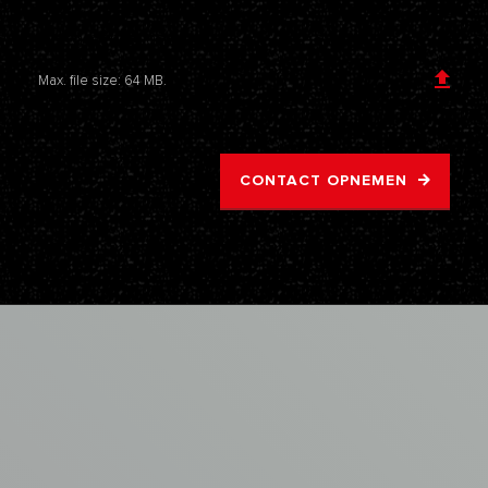
Voeg een bijlage toe
Max. file size: 64 MB.
CONTACT OPNEMEN
AVM
ASBEST
VERWIJDERING
Samenwerken
met
de
asbestspecialisten
van
AVM?
VRAAG EEN OFFERTE AAN