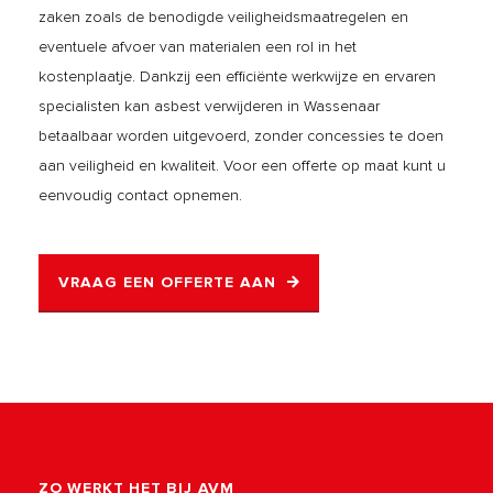
zaken zoals de benodigde veiligheidsmaatregelen en
eventuele afvoer van materialen een rol in het
kostenplaatje. Dankzij een efficiënte werkwijze en ervaren
specialisten kan asbest verwijderen in Wassenaar
betaalbaar worden uitgevoerd, zonder concessies te doen
aan veiligheid en kwaliteit. Voor een offerte op maat kunt u
eenvoudig contact opnemen.
VRAAG EEN OFFERTE AAN
ZO WERKT HET BIJ AVM