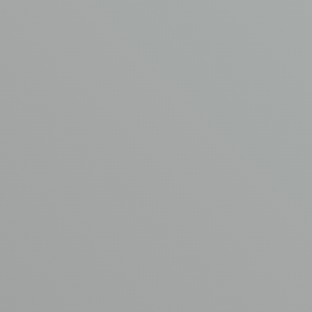
AVM asbestverwijdering
Garderbroekerweg 175B
3774 JD Kootwijkerbroek
T
0342 44 0753
E
info@asbest-verwijdering.com
Ga naar
Volg ons
AVM
Asbest verwijdering
Aangesloten bij
Kennisbank
www.asbestvrijdak.nl
Werken bij AVM
Contact
© Copyright AVM Asbest Verwijdering 2026
Disclaimer
Privacy Policy
Algemene voorwaarden