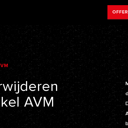
OFFE
AVM
rwijderen
M
d
kel
AVM
A
b