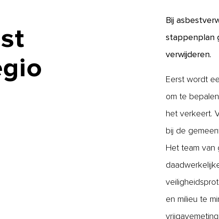
Bij asbestver
st
stappenplan g
verwijderen.
egio
Eerst wordt ee
om te bepalen 
het verkeert.
bij de gemeent
Het team van g
daadwerkelijke 
veiligheidspro
en milieu te m
vrijgavemeting