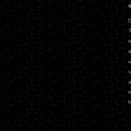
D
T
e
a
u
s
a
m
N