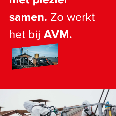
samen.
Zo werkt
het bij
AVM.