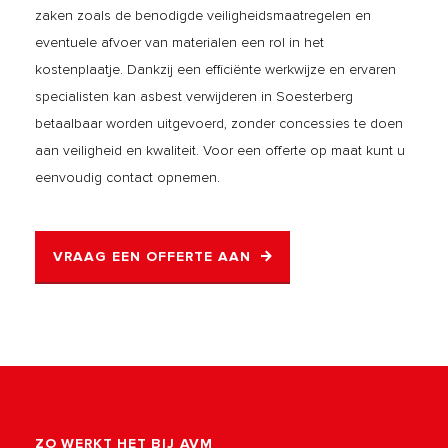
zaken zoals de benodigde veiligheidsmaatregelen en
eventuele afvoer van materialen een rol in het
kostenplaatje. Dankzij een efficiënte werkwijze en ervaren
specialisten kan asbest verwijderen in Soesterberg
betaalbaar worden uitgevoerd, zonder concessies te doen
aan veiligheid en kwaliteit. Voor een offerte op maat kunt u
eenvoudig contact opnemen.
VRAAG EEN OFFERTE AAN
ZO WERKT HET BIJ AVM