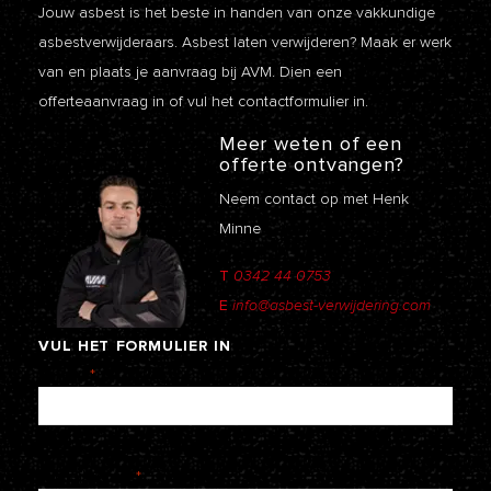
Jouw asbest is het beste in handen van onze vakkundige
asbestverwijderaars. Asbest laten verwijderen? Maak er werk
van en plaats je aanvraag bij AVM. Dien een
offerteaanvraag
in of vul het contactformulier in.
Meer weten of een
offerte ontvangen?
Neem contact op met Henk
Minne
T
0342 44 0753
E
info@asbest-verwijdering.com
VUL
HET
FORMULIER
IN
Naam
*
E-mailadres
*