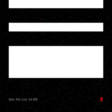
Telefoonnummer
*
Je bericht
*
Voeg een bijlage toe
Max. file size: 64 MB.