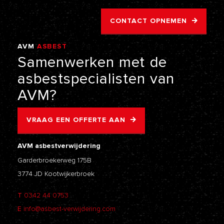
CONTACT OPNEMEN
AVM
ASBEST
VERWIJDERING
Samenwerken
met
de
asbestspecialisten
van
AVM?
VRAAG EEN OFFERTE AAN
AVM asbestverwijdering
Garderbroekerweg 175B
3774 JD Kootwijkerbroek
T
0342 44 0753
E
info@asbest-verwijdering.com