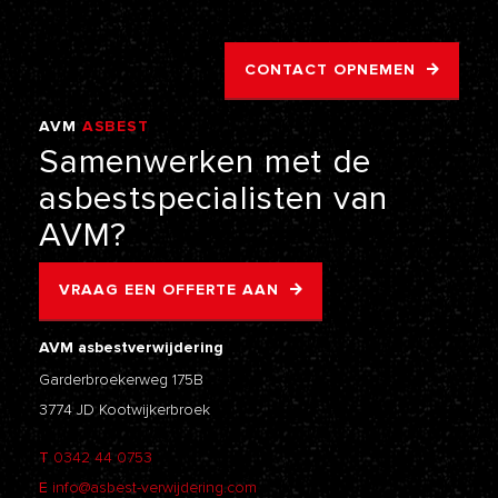
CONTACT OPNEMEN
AVM
ASBEST
VERWIJDERING
Samenwerken
met
de
asbestspecialisten
van
AVM?
VRAAG EEN OFFERTE AAN
AVM asbestverwijdering
Garderbroekerweg 175B
3774 JD Kootwijkerbroek
T
0342 44 0753
E
info@asbest-verwijdering.com