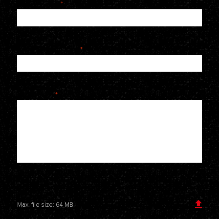
E-mailadres
*
Telefoonnummer
*
Je bericht
*
Voeg een bijlage toe
Max. file size: 64 MB.