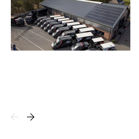
Stap 1
Aanvraag:
Plaats een aanvraag voor het saneren van uw asbest. Op
basis van de locatiegegevens brengen we de aanvraag vast
in kaart.