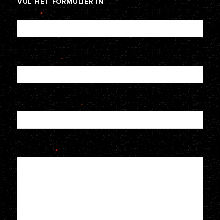
VUL
HET
FORMULIER
IN
Naam
*
E-mailadres
*
Telefoonnummer
*
Je bericht
*