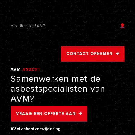
Voeg een bijlage toe
Max. file size: 64 MB.
CONTACT OPNEMEN
AVM
ASBEST
VERWIJDERING
Samenwerken
met
de
asbestspecialisten
van
AVM?
VRAAG EEN OFFERTE AAN
AVM asbestverwijdering