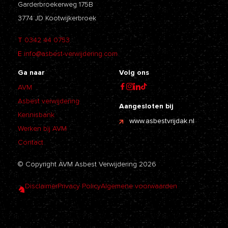
Garderbroekerweg 175B
3774 JD Kootwijkerbroek
T
0342 44 0753
E
info@asbest-verwijdering.com
Ga naar
Volg ons
AVM
Asbest verwijdering
Aangesloten bij
Kennisbank
www.asbestvrijdak.nl
Werken bij AVM
Contact
© Copyright AVM Asbest Verwijdering 2026
Disclaimer
Privacy Policy
Algemene voorwaarden