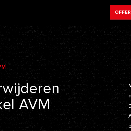
OFFE
VM
rwijderen
M
d
kel
AVM
A
b