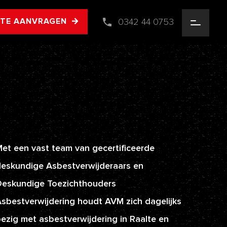
0342 44 0753
RTE AANVRAGEN
et een vast team van gecertificeerde
eskundige Asbestverwijderaars en
Deskundige Toezichthouders
sbestverwijdering houdt AVM zich dagelijks
ezig met asbestverwijdering in Raalte en