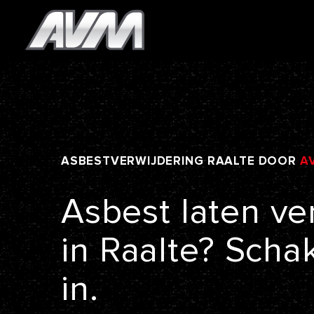
ASBESTVERWIJDERING
RAALTE
DOOR
A
Asbest
laten
ve
in
Raalte?
Scha
in.