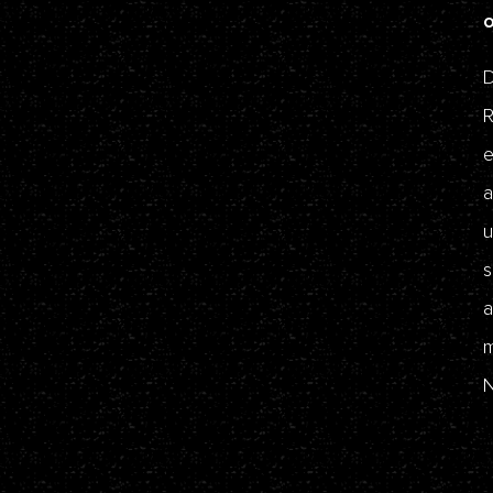
D
R
e
a
u
s
a
m
N