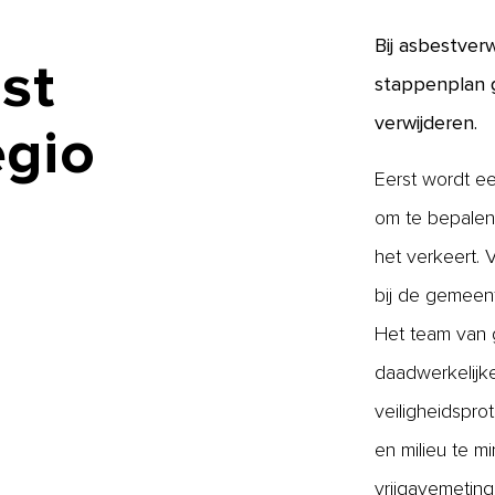
Bij asbestver
st
stappenplan g
verwijderen.
egio
Eerst wordt ee
om te bepalen 
het verkeert.
bij de gemeent
Het team van g
daadwerkelijke 
veiligheidspro
en milieu te m
vrijgavemeting