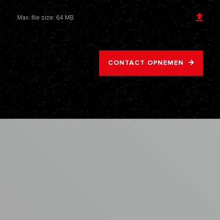
Max. file size: 64 MB.
CONTACT OPNEMEN
AVM
ASBEST
VERWIJDERING
Samenwerken
met
de
asbestspecialisten
van
AVM?
VRAAG EEN OFFERTE AAN