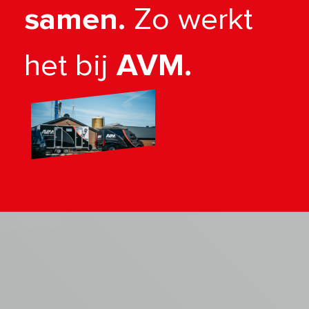
samen.
Zo werkt
het bij
AVM.