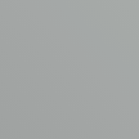
AVM asbestverwijdering
Garderbroekerweg 175B
3774 JD Kootwijkerbroek
T
0342 44 0753
E
info@asbest-verwijdering.com
Ga naar
Volg ons
AVM
Asbest verwijdering
Aangesloten bij
Kennisbank
www.asbestvrijdak.nl
Werken bij AVM
Contact
© Copyright AVM Asbest Verwijdering 2026
Disclaimer
Privacy Policy
Algemene voorwaarden