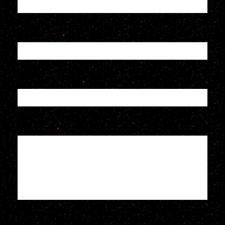
E-mailadres
*
Telefoonnummer
*
Je bericht
*
Voeg een bijlage toe