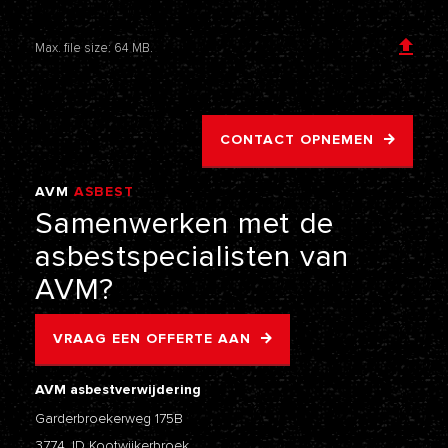
Voeg een bijlage toe
Max. file size: 64 MB.
CONTACT OPNEMEN
AVM
ASBEST
VERWIJDERING
Samenwerken
met
de
asbestspecialisten
van
AVM?
VRAAG EEN OFFERTE AAN
AVM asbestverwijdering
Garderbroekerweg 175B
3774 JD Kootwijkerbroek