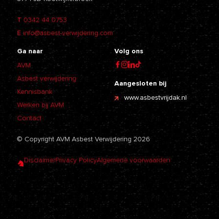
T
0342 44 0753
E
info@asbest-verwijdering.com
Ga naar
Volg ons
AVM
Asbest verwijdering
Aangesloten bij
Kennisbank
www.asbestvrijdak.nl
Werken bij AVM
Contact
© Copyright AVM Asbest Verwijdering 2026
Disclaimer
Privacy Policy
Algemene voorwaarden