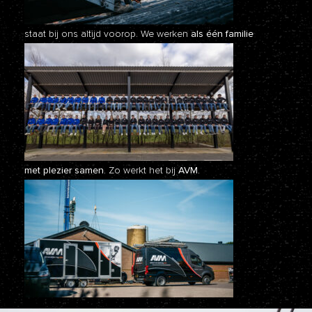
staat bij ons altijd voorop. We werken
als één familie
met plezier samen.
Zo werkt het bij
AVM.