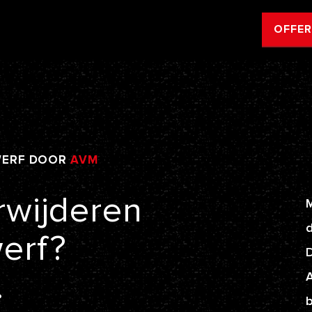
OFFE
WERF
DOOR
AVM
rwijderen
M
d
werf?
.
A
b