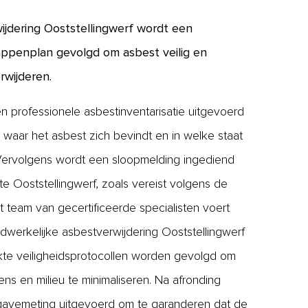
wijdering Ooststellingwerf wordt een
appenplan gevolgd om asbest veilig en
erwijderen.
n professionele asbestinventarisatie uitgevoerd
waar het asbest zich bevindt en in welke staat
 Vervolgens wordt een sloopmelding ingediend
e Ooststellingwerf, zoals vereist volgens de
 team van gecertificeerde specialisten voert
werkelijke asbestverwijdering Ooststellingwerf
trikte veiligheidsprotocollen worden gevolgd om
mens en milieu te minimaliseren. Na afronding
jgavemeting uitgevoerd om te garanderen dat de