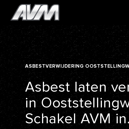
ASBESTVERWIJDERING
OOSTSTELLING
Asbest
laten
ve
in
Ooststelling
Schakel
AVM
in