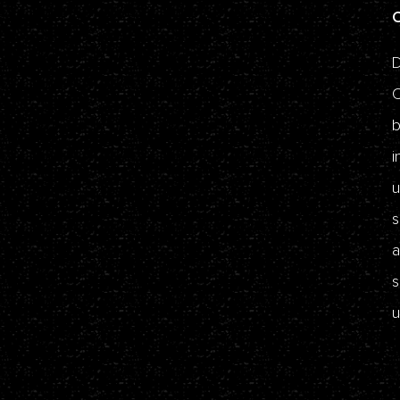
O
D
O
b
i
u
s
a
s
u