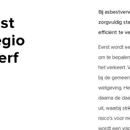
Bij asbestver
st
zorgvuldig st
efficiënt te v
egio
Eerst wordt ee
erf
om te bepalen 
het verkeert.
bij de gemeent
wetgeving. Het
daarna de daad
uit, waarbij s
risico’s voor 
wordt een vri