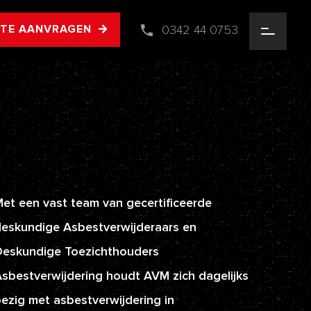
0342 44 0753
RTE AANVRAGEN
et een vast team van gecertificeerde
eskundige Asbestverwijderaars en
Deskundige Toezichthouders
sbestverwijdering houdt AVM zich dagelijks
ezig met asbestverwijdering in