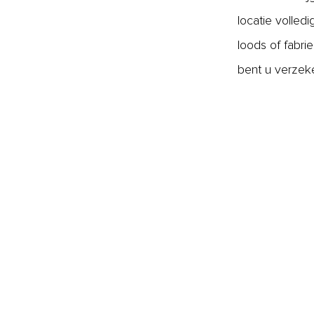
locatie volled
loods of fabri
bent u verzek