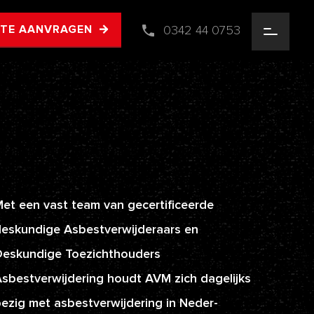
0342 44 0753
RTE AANVRAGEN
et een vast team van gecertificeerde
eskundige Asbestverwijderaars en
Deskundige Toezichthouders
sbestverwijdering houdt AVM zich dagelijks
ezig met asbestverwijdering in Neder-