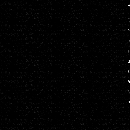
D
N
b
i
u
s
a
s
u