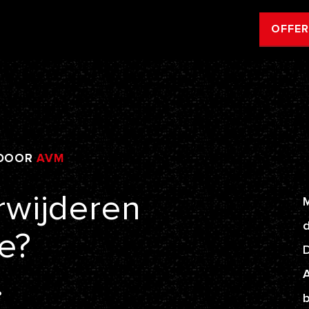
OFFE
DOOR
AVM
rwijderen
M
d
e?
.
A
b