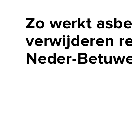
Zo
werkt
asbe
verwijderen
r
Neder-Betuw