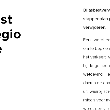
Bij asbestver
st
stappenplan g
verwijderen.
egio
Eerst wordt ee
e
om te bepalen 
het verkeert.
bij de gemeen
wetgeving. Het
daarna de daa
uit, waarbij s
risico’s voor 
wordt een vri