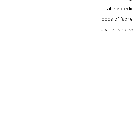
locatie volled
loods of fabr
u verzekerd v