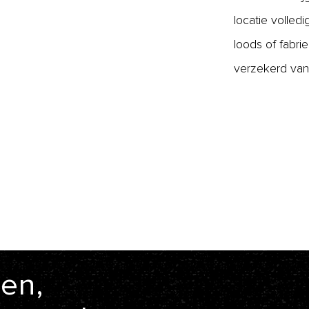
locatie volled
loods of fabr
verzekerd van
en,