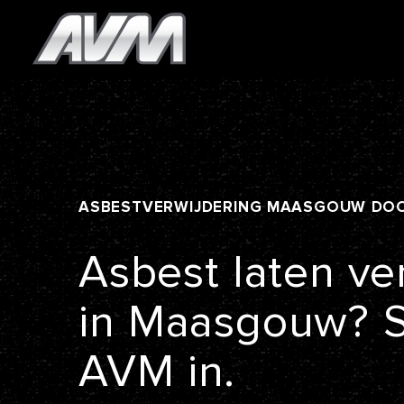
ASBESTVERWIJDERING
MAASGOUW
DO
Asbest
laten
ve
in
Maasgouw?
AVM
in.