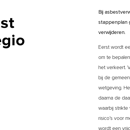
Bij asbestver
st
stappenplan g
verwijderen.
egio
Eerst wordt ee
om te bepalen 
het verkeert.
bij de gemeen
wetgeving. Het
daarna de daa
waarbij strikt
risico’s voor 
wordt een vri