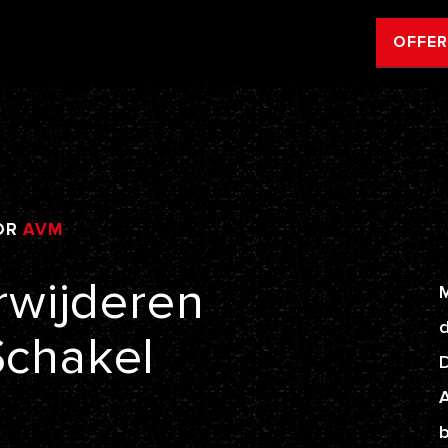
OFFE
OR
AVM
rwijderen
M
d
Schakel
A
b