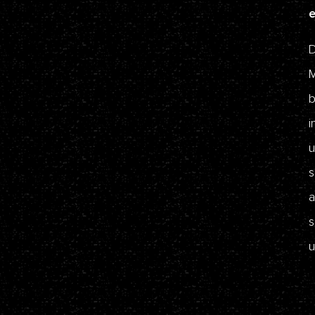
D
M
b
i
u
s
a
s
u