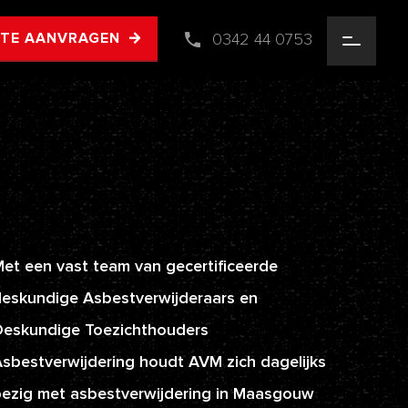
0342 44 0753
RTE AANVRAGEN
et een vast team van gecertificeerde
eskundige Asbestverwijderaars en
Deskundige Toezichthouders
sbestverwijdering houdt AVM zich dagelijks
ezig met asbestverwijdering in Maasgouw