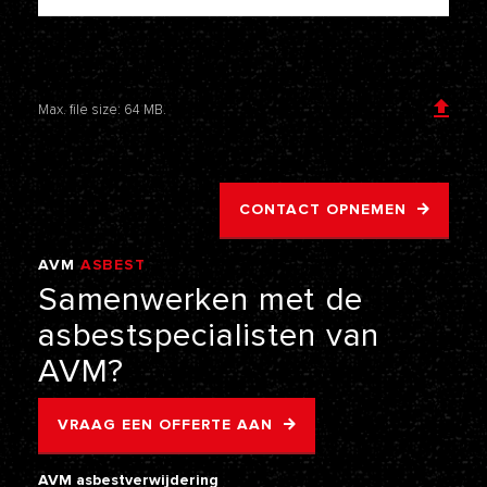
Voeg een bijlage toe
Max. file size: 64 MB.
CONTACT OPNEMEN
AVM
ASBEST
VERWIJDERING
Samenwerken
met
de
asbestspecialisten
van
AVM?
VRAAG EEN OFFERTE AAN
AVM asbestverwijdering