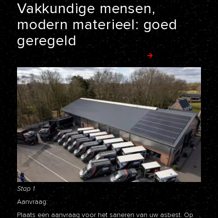
Vakkundige
mensen,
modern
materieel:
goed
geregeld
VOLLEDIGE WERKWIJZE BEKIJKEN
Stap 1
Aanvraag:
Plaats een aanvraag voor het saneren van uw asbest. Op