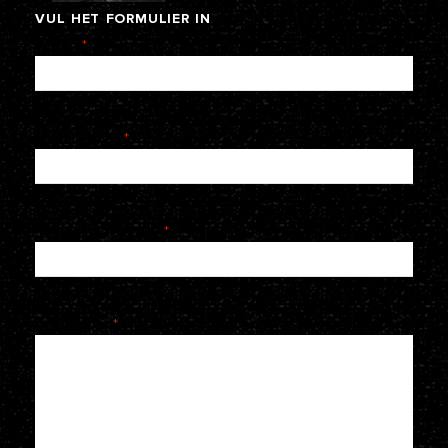
VUL
HET
FORMULIER
IN
Naam
*
E-mailadres
*
Telefoonnummer
*
Je bericht
*