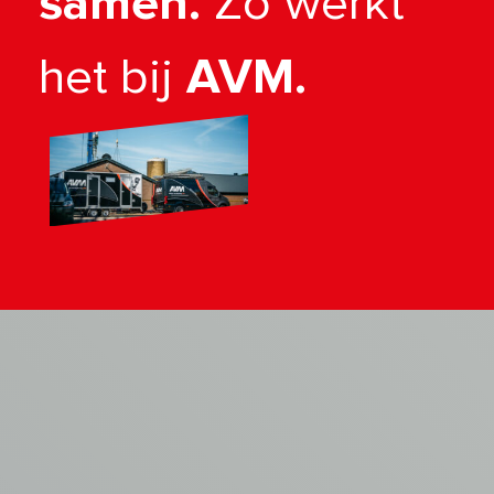
samen.
Zo werkt
het bij
AVM.