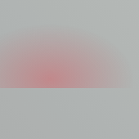
Asbest laten
verwijderen?
Jouw asbest is het beste in handen van onze vakkundige
asbestverwijderaars. Asbest laten verwijderen? Maak er werk
van en plaats je aanvraag bij AVM. Dien een
offerteaanvraag
in of vul het contactformulier in.