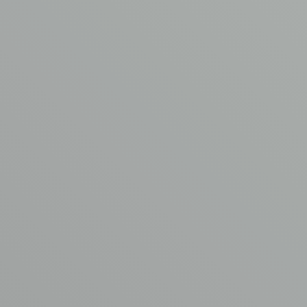
Samenwerken
met
de
asbestspecialisten
van
AVM?
VRAAG EEN OFFERTE AAN
AVM asbestverwijdering
Garderbroekerweg 175B
3774 JD Kootwijkerbroek
T
0342 44 0753
E
info@asbest-verwijdering.com
Ga naar
Volg ons
AVM
Asbest verwijdering
Aangesloten bij
Kennisbank
www.asbestvrijdak.nl
Werken bij AVM