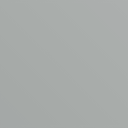
Je bericht
*
Voeg een bijlage toe
Max. file size: 64 MB.
CONTACT OPNEMEN
AVM
ASBEST
VERWIJDERING