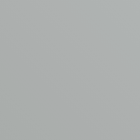
Meer weten of een
offerte ontvangen?
Neem contact op met Henk
Minne
T
0342 44 0753
E
info@asbest-verwijdering.com
VUL
HET
FORMULIER
IN
Naam
*
E-mailadres
*
Telefoonnummer
*