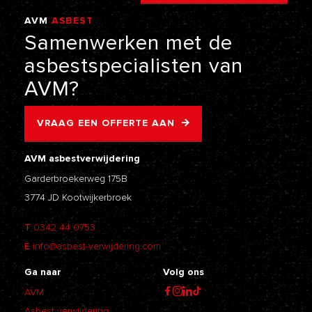
AVM
ASBEST
VERWIJDERING
Samenwerken
met
de
asbestspecialisten
van
AVM?
VRAAG EEN OFFERTE AAN
AVM asbestverwijdering
Garderbroekerweg 175B
3774 JD Kootwijkerbroek
T
0342 44 0753
E
info@asbest-verwijdering.com
Ga naar
Volg ons
AVM
Asbest verwijdering