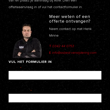
van en plaats je aanvraag bij AVM. Dien een
offerteaanvraag
in of vul het contactformulier in.
Meer weten of een
offerte ontvangen?
Neem contact op met Henk
Minne
T
0342 44 0753
E
info@asbest-verwijdering.com
VUL
HET
FORMULIER
IN
Naam
*
E-mailadres
*