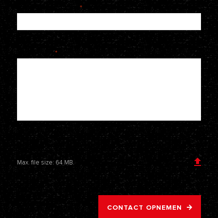
Telefoonnummer
*
Je bericht
*
Voeg een bijlage toe
Max. file size: 64 MB.
CONTACT OPNEMEN