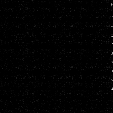
D
H
b
i
u
s
a
s
u