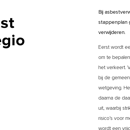
Bij asbestver
st
stappenplan g
verwijderen.
egio
Eerst wordt ee
om te bepalen 
het verkeert.
bij de gemeen
wetgeving. Het
daarna de daa
uit, waarbij s
risico’s voor 
wordt een vri