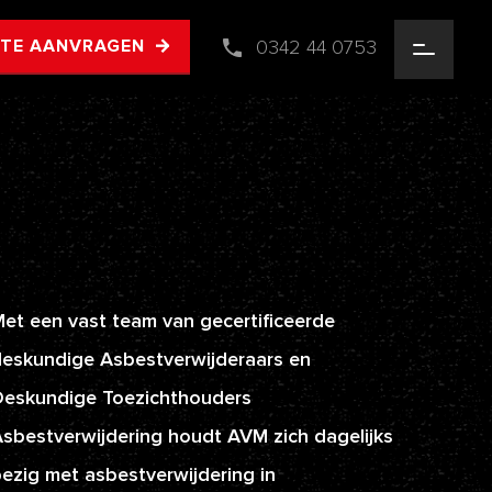
0342 44 0753
RTE AANVRAGEN
et een vast team van gecertificeerde
eskundige Asbestverwijderaars en
Deskundige Toezichthouders
sbestverwijdering houdt AVM zich dagelijks
ezig met asbestverwijdering in