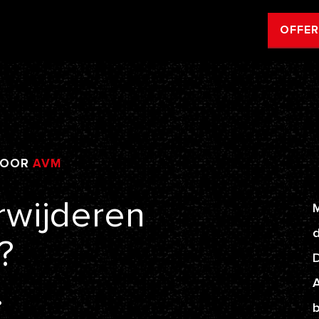
OFFE
DOOR
AVM
rwijderen
M
d
?
.
A
b