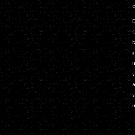
D
G
b
i
u
s
a
s
u