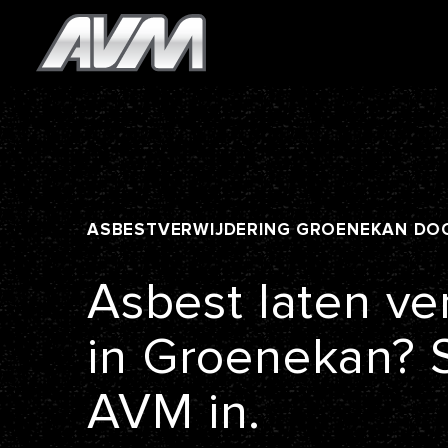
ASBESTVERWIJDERING
GROENEKAN
DO
Asbest
laten
ve
in
Groenekan?
AVM
in.