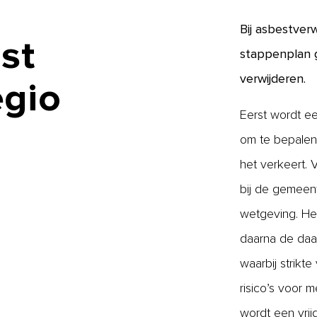
Bij asbestver
st
stappenplan g
verwijderen.
egio
Eerst wordt ee
om te bepalen 
het verkeert.
bij de gemeen
wetgeving. Het
daarna de daa
waarbij strikt
risico’s voor 
wordt een vri