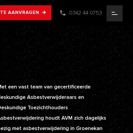
0342 44 0753
RTE AANVRAGEN
et een vast team van gecertificeerde
eskundige Asbestverwijderaars en
Deskundige Toezichthouders
sbestverwijdering houdt AVM zich dagelijks
ezig met asbestverwijdering in Groenekan