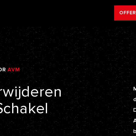
OFFE
OR
AVM
rwijderen
M
d
Schakel
A
b