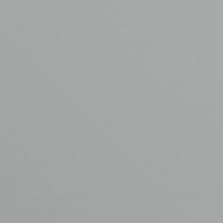
AVM asbestverwijdering
Garderbroekerweg 175B
3774 JD Kootwijkerbroek
T
0342 44 0753
E
info@asbest-verwijdering.com
Ga naar
Volg ons
AVM
Asbest verwijdering
Aangesloten bij
Kennisbank
www.asbestvrijdak.nl
Werken bij AVM
Contact
© Copyright AVM Asbest Verwijdering 2026
Disclaimer
Privacy Policy
Algemene voorwaarden