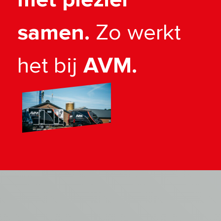
samen.
Zo werkt
het bij
AVM.