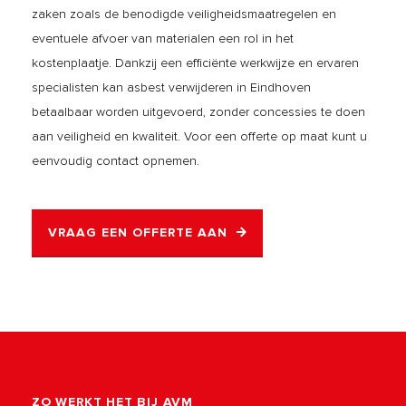
zaken zoals de benodigde veiligheidsmaatregelen en
eventuele afvoer van materialen een rol in het
kostenplaatje. Dankzij een efficiënte werkwijze en ervaren
specialisten kan asbest verwijderen in Eindhoven
betaalbaar worden uitgevoerd, zonder concessies te doen
aan veiligheid en kwaliteit. Voor een offerte op maat kunt u
eenvoudig contact opnemen.
VRAAG EEN OFFERTE AAN
ZO WERKT HET BIJ AVM