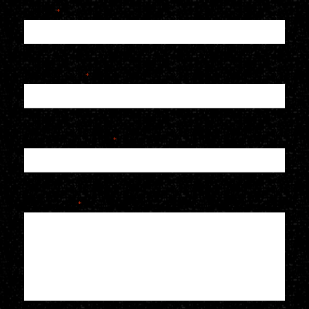
Naam
*
E-mailadres
*
Telefoonnummer
*
Je bericht
*