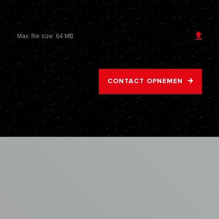
Voeg een bijlage toe
Max. file size: 64 MB.
CONTACT OPNEMEN
AVM
ASBEST
VERWIJDERING
Samenwerken
met
de
asbestspecialisten
van
AVM?
VRAAG EEN OFFERTE AAN