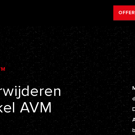
OFFE
VM
rwijderen
M
d
kel
AVM
A
b