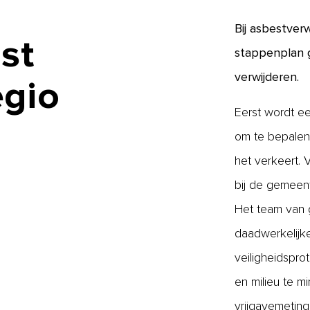
Bij asbestver
st
stappenplan g
verwijderen.
egio
Eerst wordt ee
om te bepalen 
het verkeert.
bij de gemeent
Het team van g
daadwerkelijke 
veiligheidspro
en milieu te m
vrijgavemeting