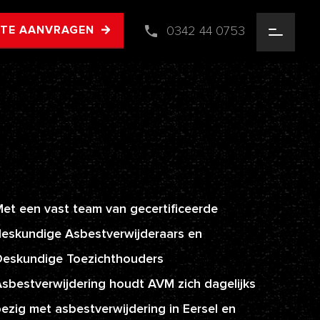
0342 44 0753
RTE AANVRAGEN
et een vast team van gecertificeerde
eskundige Asbestverwijderaars en
Deskundige Toezichthouders
sbestverwijdering houdt AVM zich dagelijks
ezig met asbestverwijdering in Eersel en