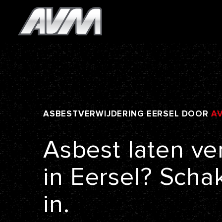
ASBESTVERWIJDERING
EERSEL
DOOR
A
Asbest
laten
ve
in
Eersel?
Scha
in.