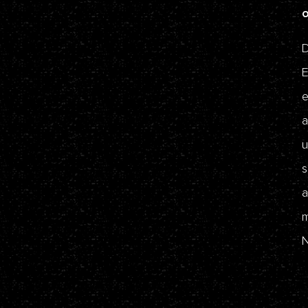
D
E
e
a
u
s
a
m
N