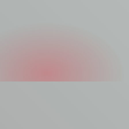
Asbest laten
verwijderen?
Jouw asbest is het beste in handen van onze vakkundige
asbestverwijderaars. Asbest laten verwijderen? Maak er werk
van en plaats je aanvraag bij AVM. Dien een
offerteaanvraag
in of vul het contactformulier in.