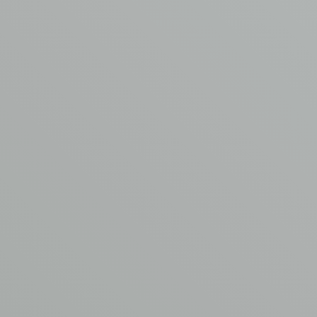
Meer weten of een
offerte ontvangen?
Neem contact op met Henk
Minne
T
0342 44 0753
E
info@asbest-verwijdering.com
VUL
HET
FORMULIER
IN
Naam
*
E-mailadres
*
Telefoonnummer
*