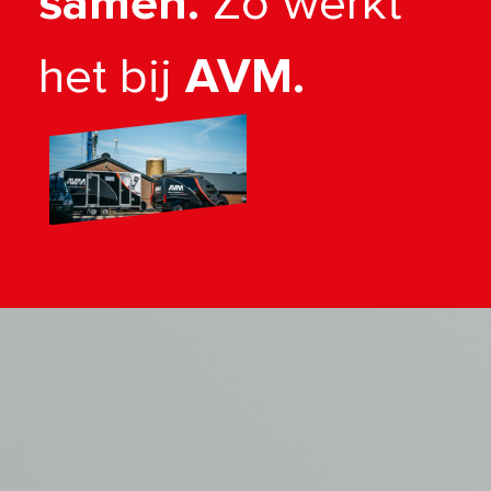
samen.
Zo werkt
het bij
AVM.