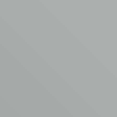
Je bericht
*
Voeg een bijlage toe
Max. file size: 64 MB.
CONTACT OPNEMEN
AVM
ASBEST
VERWIJDERING