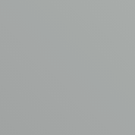
Samenwerken
met
de
asbestspecialisten
van
AVM?
VRAAG EEN OFFERTE AAN
AVM asbestverwijdering
Garderbroekerweg 175B
3774 JD Kootwijkerbroek
T
0342 44 0753
E
info@asbest-verwijdering.com
Ga naar
Volg ons
AVM
Asbest verwijdering
Aangesloten bij
Kennisbank
www.asbestvrijdak.nl
Werken bij AVM