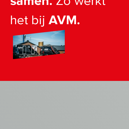
samen.
Zo werkt
het bij
AVM.