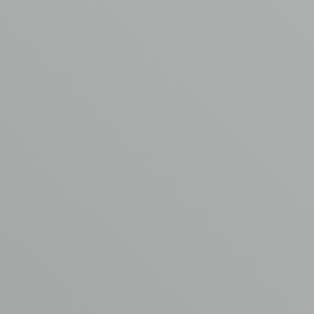
Je bericht
*
Voeg een bijlage toe
Max. file size: 64 MB.
CONTACT OPNEMEN
AVM
ASBEST
VERWIJDERING