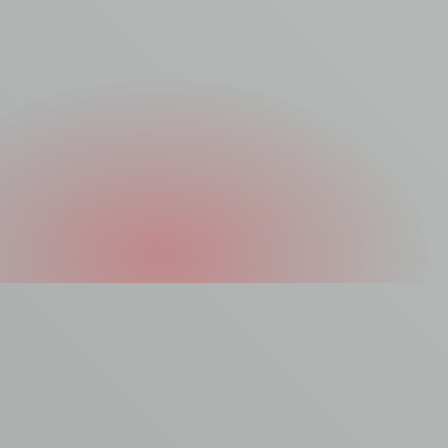
Asbest laten
verwijderen?
Jouw asbest is het beste in handen van onze vakkundige
asbestverwijderaars. Asbest laten verwijderen? Maak er werk
van en plaats je aanvraag bij AVM. Dien een
offerteaanvraag
in of vul het contactformulier in.