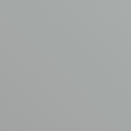
Samenwerken
met
de
asbestspecialisten
van
AVM?
VRAAG EEN OFFERTE AAN
AVM asbestverwijdering
Garderbroekerweg 175B
3774 JD Kootwijkerbroek
T
0342 44 0753
E
info@asbest-verwijdering.com
Ga naar
Volg ons
AVM
Asbest verwijdering
Aangesloten bij
Kennisbank
www.asbestvrijdak.nl
Werken bij AVM