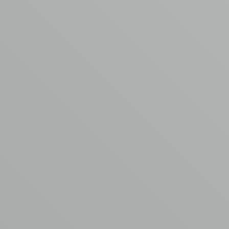
Meer weten of een
offerte ontvangen?
Neem contact op met Henk
Minne
T
0342 44 0753
E
info@asbest-verwijdering.com
VUL
HET
FORMULIER
IN
Naam
*
E-mailadres
*
Telefoonnummer
*