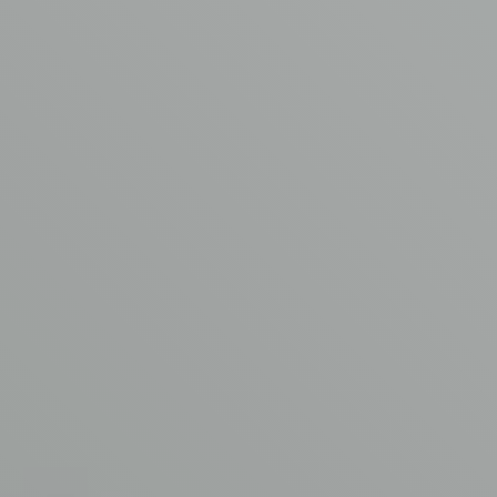
Asbest verwijdering
Aangesloten bij
Kennisbank
www.asbestvrijdak.nl
Werken bij AVM
Contact
© Copyright AVM Asbest Verwijdering 2026
Disclaimer
Privacy Policy
Algemene voorwaarden