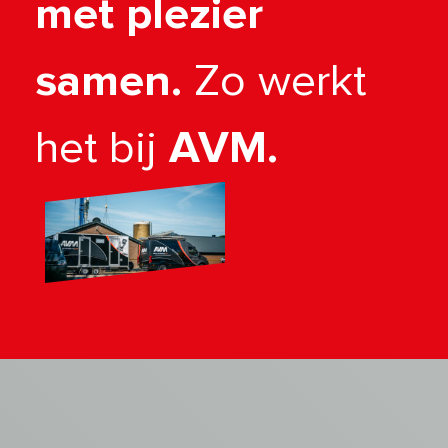
met plezier
samen.
Zo werkt
het bij
AVM.