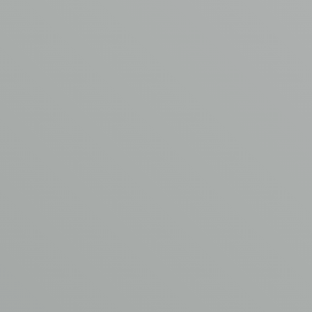
Telefoonnummer
*
Je bericht
*
Voeg een bijlage toe
Max. file size: 64 MB.
CONTACT OPNEMEN