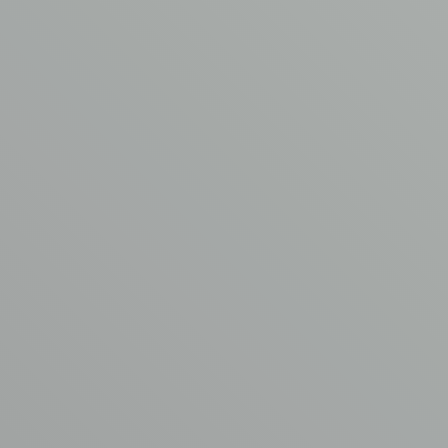
AVM
ASBEST
VERWIJDERING
Samenwerken
met
de
asbestspecialisten
van
AVM?
VRAAG EEN OFFERTE AAN
AVM asbestverwijdering
Garderbroekerweg 175B
3774 JD Kootwijkerbroek
T
0342 44 0753
E
info@asbest-verwijdering.com
Ga naar
Volg ons
AVM