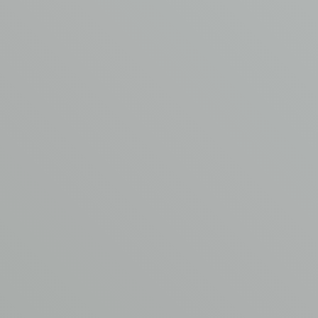
van en plaats je aanvraag bij AVM. Dien een
offerteaanvraag
in of vul het contactformulier in.
Meer weten of een
offerte ontvangen?
Neem contact op met Henk
Minne
T
0342 44 0753
E
info@asbest-verwijdering.com
VUL
HET
FORMULIER
IN
Naam
*
E-mailadres
*