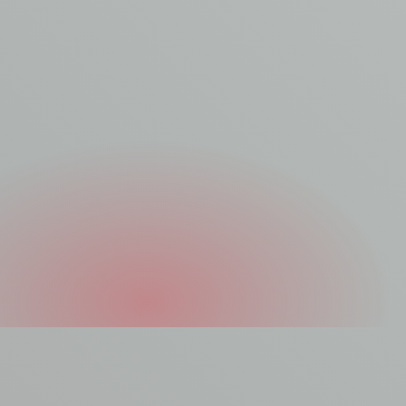
Asbest laten
verwijderen?
Jouw asbest is het beste in handen van onze vakkundige
asbestverwijderaars. Asbest laten verwijderen? Maak er werk