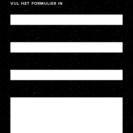
VUL
HET
FORMULIER
IN
Naam
*
E-mailadres
*
Telefoonnummer
*
Je bericht
*