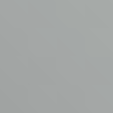
VRAAG EEN OFFERTE AAN
AVM asbestverwijdering
Garderbroekerweg 175B
3774 JD Kootwijkerbroek
T
0342 44 0753
E
info@asbest-verwijdering.com
Ga naar
Volg ons
AVM
Asbest verwijdering
Aangesloten bij
Kennisbank
www.asbestvrijdak.nl
Werken bij AVM
Contact
© Copyright AVM Asbest Verwijdering 2026
Disclaimer
Privacy Policy
Algemene voorwaarden