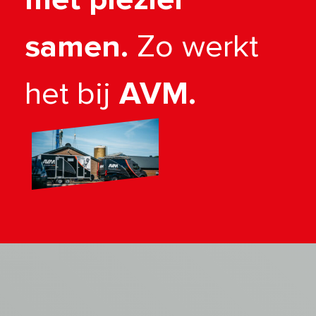
samen.
Zo werkt
het bij
AVM.