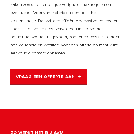
zaken zoals de benodigde veiligheidsmaatregelen en
eventuele afvoer van materialen een rol in het
kostenplaatje. Dankzij een efficiënte werkwijze en ervaren
specialisten kan asbest verwijderen in Coevorden
betaalbaar worden uitgevoerd, zonder concessies te doen
aan veiligheid en kwaliteit. Voor een offerte op maat kunt u
eenvoudig contact opnemen.
VRAAG EEN OFFERTE AAN
ZO WERKT HET BIJ AVM