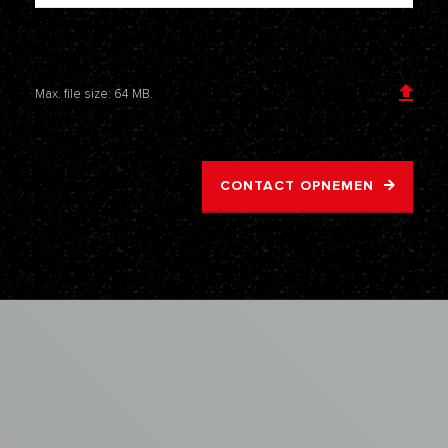
Voeg een bijlage toe
Max. file size: 64 MB.
CONTACT OPNEMEN
AVM
ASBEST
VERWIJDERING
Samenwerken
met
de
asbestspecialisten
van
AVM?