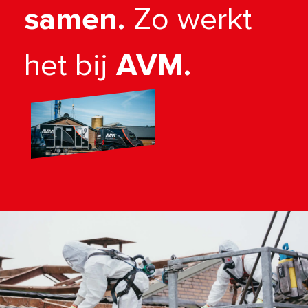
samen.
Zo werkt
het bij
AVM.