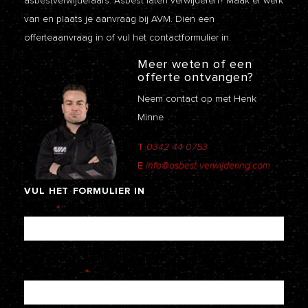
asbestverwijderaars. Asbest laten verwijderen? Maak er werk
van en plaats je aanvraag bij AVM. Dien een
offerteaanvraag
in of vul het contactformulier in.
Meer weten of een
offerte ontvangen?
Neem contact op met Henk
Minne
T
0342 44 0753
E
info@asbest-verwijdering.com
VUL
HET
FORMULIER
IN
Naam
*
E-mailadres
*