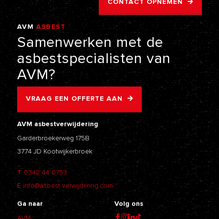
CONTACT OPNEMEN
AVM
ASBEST
VERWIJDERING
Samenwerken
met
de
asbestspecialisten
van
AVM?
VRAAG EEN OFFERTE AAN
AVM asbestverwijdering
Garderbroekerweg 175B
3774 JD Kootwijkerbroek
T
0342 44 0753
E
info@asbest-verwijdering.com
Ga naar
Volg ons
AVM