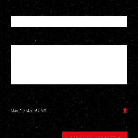
Telefoonnummer
*
Je bericht
*
Voeg een bijlage toe
Max. file size: 64 MB.